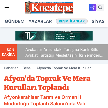
GÜNDEM
YAZARLAR
SIYASE
RESMI İLANLAR
Avukatlar Arasındaki Tartışma Kanlı Bitti.
SON
DAKİKA
Avukat Tartıştığı Meslektaşını İki Yerinden
Vurdu
Haberler
Genel
Afyon'da Toprak Ve Mera Kurulları
Toplandı
Afyon'da Toprak Ve Mera
Kurulları Toplandı
Afyonkarahisar Tarım ve Orman İl
Müdürlüğü Toplantı Salonu'nda Vali