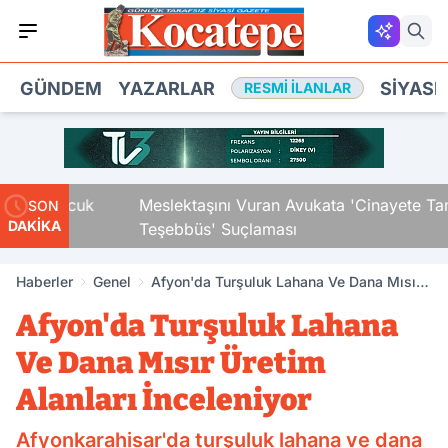
GÜNDEM
YAZARLAR
SIYASE
RESMI İLANLAR
ki Çocuk
Meslektaşını Vuran Avukata 'Cinayete Tam
SON
DAKİKA
Teşebbüs' Suçlaması
Haberler
Genel
Afyon'da Turşuluk Lahana Ve Dana Mısır
Üretim Alanları İnceleniyor
Afyon'da Turşuluk Lahana
Ve Dana Mısır Üretim
Alanları İnceleniyor
Afyonkarahisar'da turşuluk lahana ve dana