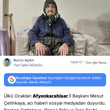
Burcu Aydın
TAKİP ET
Yazı İşleri Müdürü
Kocatepe Gazetesi
kaynağını Google'da tercih edilen
kaynak olarak ekleyin!
Ülkü Ocakları
Afyonkarahisar
İl Başkanı Mesut
Çetinkaya, acı haberi sosyal medyadan duyurdu.