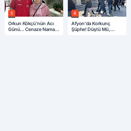
5
6
Orkun Kökçü'nün Acı
Afyon'da Korkunç
Günü... Cenaze Namazı
Şüphe! Düştü Mü,
Emirdağ'da
Öldürüldü Mü!