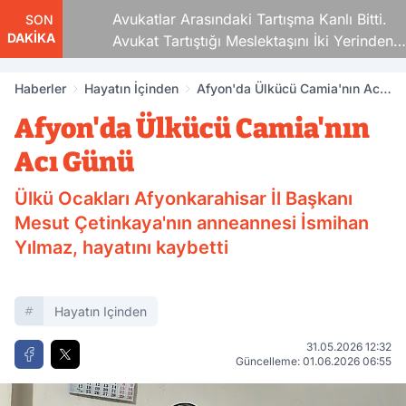
Avukatlar Arasındaki Tartışma Kanlı Bitti.
SON
DAKİKA
Avukat Tartıştığı Meslektaşını İki Yerinden
Vurdu
Haberler
Hayatın İçinden
Afyon'da Ülkücü Camia'nın Acı
Günü
Afyon'da Ülkücü Camia'nın
Acı Günü
Ülkü Ocakları Afyonkarahisar İl Başkanı
Mesut Çetinkaya'nın anneannesi İsmihan
Yılmaz, hayatını kaybetti
Hayatın Içinden
31.05.2026 12:32
Güncelleme: 01.06.2026 06:55