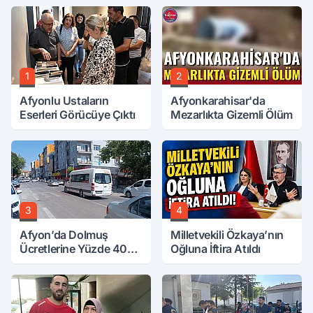
1
2
Afyonlu Ustaların
Afyonkarahisar'da
Eserleri Görücüye Çıktı
Mezarlıkta Gizemli Ölüm
3
4
Afyon’da Dolmuş
Milletvekili Özkaya’nın
Ücretlerine Yüzde 40
Oğluna İftira Atıldı
Zam Talebi