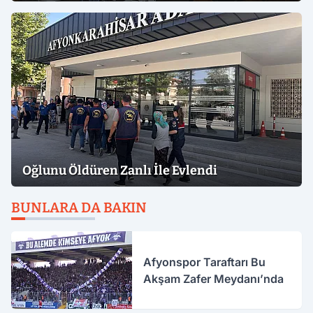
Oğlunu Öldüren Zanlı İle Evlendi
BUNLARA DA BAKIN
Afyonspor Taraftarı Bu
Akşam Zafer Meydanı’nda