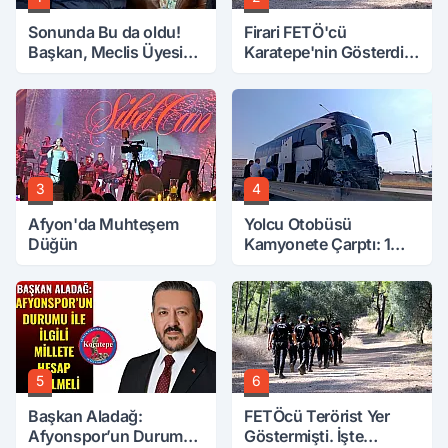
Sonunda Bu da oldu!
Firari FETÖ'cü
Başkan, Meclis Üyesini
Karatepe'nin Gösterdiği
Hobi Bahçesinden
Yerler Didik Didik
Attırdı
Aranıyor
3
4
Afyon'da Muhteşem
Yolcu Otobüsü
Düğün
Kamyonete Çarptı: 1
Ölü, 15 Yaralı
5
6
Başkan Aladağ:
FETÖcü Terörist Yer
Afyonspor’un Durumu
Göstermişti. İşte