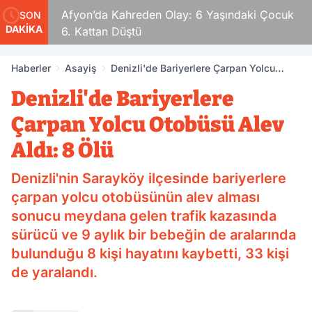
ldular
Afyon’da Kahreden Olay: 6 Yaşındaki Çocuk
SON
DAKİKA
6. Kattan Düştü
Haberler
Asayiş
Denizli'de Bariyerlere Çarpan Yolcu
Otobüsü Alev Aldı: 8 Ölü
Denizli'de Bariyerlere
Çarpan Yolcu Otobüsü Alev
Aldı: 8 Ölü
Denizli'nin Sarayköy ilçesinde bariyerlere
çarpan yolcu otobüsünün alev alması
sonucu meydana gelen trafik kazasında
sürücü ve 9 aylık bir bebeğin de aralarında
bulunduğu 8 kişi hayatını kaybetti, 33 kişi
de yaralandı.