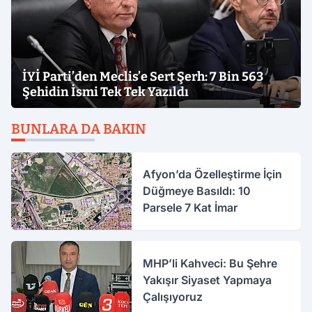
İYİ Parti’den Meclis’e Sert Şerh: 7 Bin 563
Şehidin İsmi Tek Tek Yazıldı
BUNLARA DA BAKIN
Afyon’da Özelleştirme İçin
Düğmeye Basıldı: 10
Parsele 7 Kat İmar
MHP’li Kahveci: Bu Şehre
Yakışır Siyaset Yapmaya
Çalışıyoruz