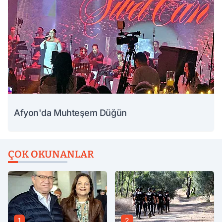
Afyon'da Muhteşem Düğün
ÇOK OKUNANLAR
1
2