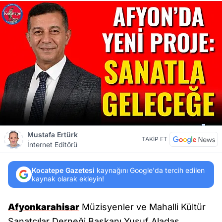
Mustafa Ertürk
TAKİP ET
İnternet Editörü
Kocatepe Gazetesi
kaynağını Google'da tercih edilen
kaynak olarak ekleyin!
Afyonkarahisar
Müzisyenler ve Mahalli Kültür
Sanatçılar Derneği Başkanı Yusuf Aladaş