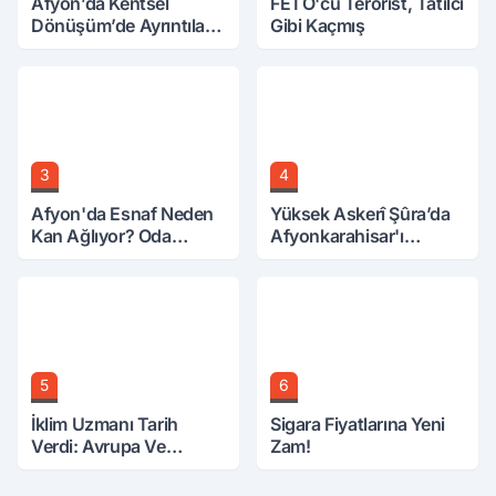
Afyon’da Kentsel
FETÖ'cü Terörist, Tatilci
Dönüşüm’de Ayrıntılar
Gibi Kaçmış
Ortaya Çıktı… Hakediş
Nasıl Olacak?
3
4
Afyon'da Esnaf Neden
Yüksek Askerî Şûra’da
Kan Ağlıyor? Oda
Afyonkarahisar'ı
Başkanı Tek Tek Sıraladı
İlgilendiren İki Karar
5
6
İklim Uzmanı Tarih
Sigara Fiyatlarına Yeni
Verdi: Avrupa Ve
Zam!
Türkiye Mini Buzul
Çağına Girebilir