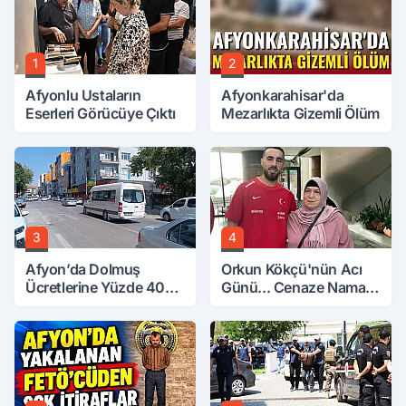
1
2
Afyonlu Ustaların
Afyonkarahisar'da
Eserleri Görücüye Çıktı
Mezarlıkta Gizemli Ölüm
3
4
Afyon’da Dolmuş
Orkun Kökçü'nün Acı
Ücretlerine Yüzde 40
Günü... Cenaze Namazı
Zam Talebi
Emirdağ'da