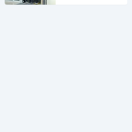
İfadeler