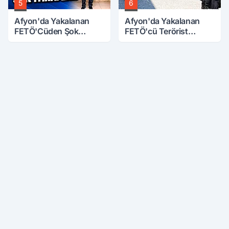
5
6
Afyon'da Yakalanan
Afyon'da Yakalanan
FETÖ'Cüden Şok
FETÖ'cü Terörist
İtiraflar
Adliye'de