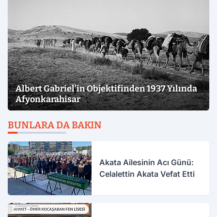
Albert Gabriel’in Objektifinden 1937 Yılında
Afyonkarahisar
BUNLARA DA BAKIN
Akata Ailesinin Acı Günü:
Celalettin Akata Vefat Etti