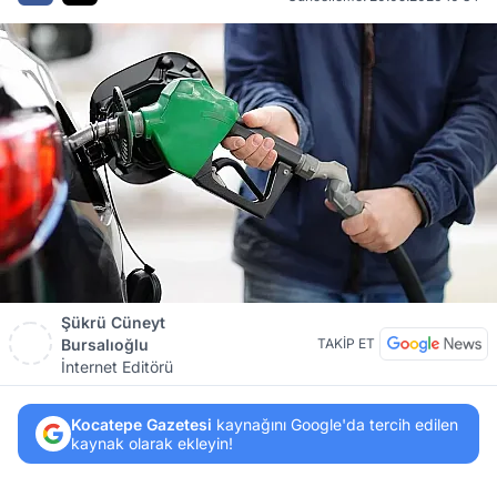
Şükrü Cüneyt
Bursalıoğlu
TAKİP ET
İnternet Editörü
Kocatepe Gazetesi
kaynağını Google'da tercih edilen
kaynak olarak ekleyin!