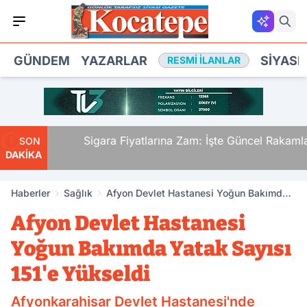
GÜNDEM
YAZARLAR
SIYASE
RESMI İLANLAR
ti.
Sigara Fiyatlarına Zam: İşte Güncel Rakamlar
SON
DAKİKA
nden
Haberler
Sağlık
Afyon Devlet Hastanesi Yoğun Bakımda
Yatak Sayısı 151'e Yükseldi
Afyon Devlet Hastanesi
Yoğun Bakımda Yatak Sayısı
151'e Yükseldi
Afyonkarahisar Devlet Hastanesi'nde