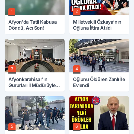
1
2
Afyon'da Tatil Kabusa
Milletvekili Özkaya’nın
Döndü, Acı Son!
Oğluna İftira Atıldı
3
4
Afyonkarahisar'ın
Oğlunu Öldüren Zanlı İle
Gururları İl Müdürüyle
Evlendi
Buluştu
5
6