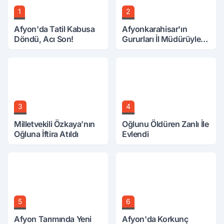
1
2
Afyon'da Tatil Kabusa
Afyonkarahisar'ın
Döndü, Acı Son!
Gururları İl Müdürüyle
Buluştu
3
4
Milletvekili Özkaya’nın
Oğlunu Öldüren Zanlı İle
Oğluna İftira Atıldı
Evlendi
5
6
Afyon Tarımında Yeni
Afyon'da Korkunç