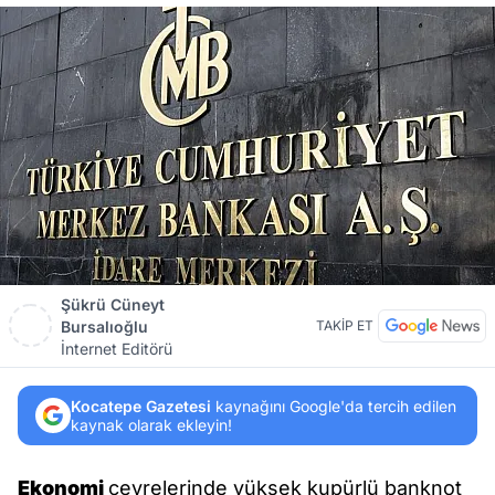
Şükrü Cüneyt
Bursalıoğlu
TAKİP ET
İnternet Editörü
Kocatepe Gazetesi
kaynağını Google'da tercih edilen
kaynak olarak ekleyin!
Ekonomi
çevrelerinde yüksek kupürlü banknot