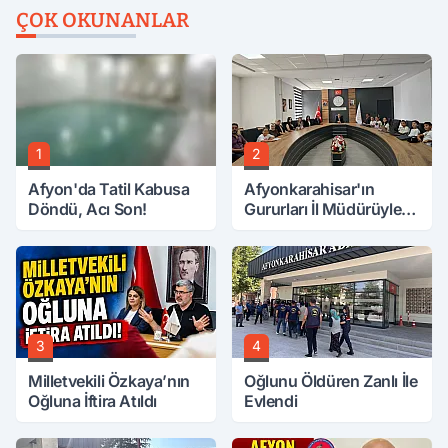
ÇOK OKUNANLAR
1
2
Afyon'da Tatil Kabusa
Afyonkarahisar'ın
Döndü, Acı Son!
Gururları İl Müdürüyle
Buluştu
3
4
Milletvekili Özkaya’nın
Oğlunu Öldüren Zanlı İle
Oğluna İftira Atıldı
Evlendi