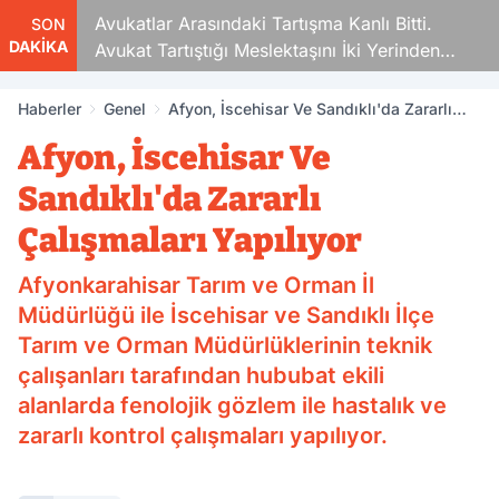
Avukatlar Arasındaki Tartışma Kanlı Bitti.
SON
DAKİKA
Avukat Tartıştığı Meslektaşını İki Yerinden
Vurdu
Haberler
Genel
Afyon, İscehisar Ve Sandıklı'da Zararlı
Çalışmaları Yapılıyor
Afyon, İscehisar Ve
Sandıklı'da Zararlı
Çalışmaları Yapılıyor
Afyonkarahisar Tarım ve Orman İl
Müdürlüğü ile İscehisar ve Sandıklı İlçe
Tarım ve Orman Müdürlüklerinin teknik
çalışanları tarafından hububat ekili
alanlarda fenolojik gözlem ile hastalık ve
zararlı kontrol çalışmaları yapılıyor.