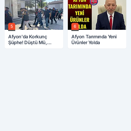
5
6
Afyon'da Korkunç
Afyon Tarımında Yeni
Şüphe! Düştü Mü,
Ürünler Yolda
Öldürüldü Mü!