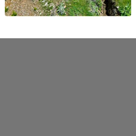
Geçtiğimiz yıl bölgede yaşanan heyelan riskinin
ardından, Karayolları ekipleri tarafından Kapaklı