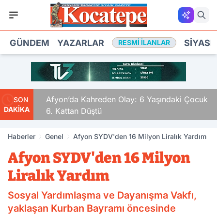
GÜNDEM
YAZARLAR
SIYASE
RESMI İLANLAR
ldular
Afyon’da Kahreden Olay: 6 Yaşındaki Çocuk
SON
DAKİKA
6. Kattan Düştü
Haberler
Genel
Afyon SYDV'den 16 Milyon Liralık Yardım
Afyon SYDV'den 16 Milyon
Liralık Yardım
Sosyal Yardımlaşma ve Dayanışma Vakfı,
yaklaşan Kurban Bayramı öncesinde