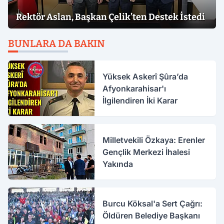
Rektör Aslan, Başkan Çelik’ten Destek İstedi
BUNLARA DA BAKIN
Yüksek Askerî Şûra’da
Afyonkarahisar'ı
İlgilendiren İki Karar
Milletvekili Özkaya: Erenler
Gençlik Merkezi İhalesi
Yakında
Burcu Köksal'a Sert Çağrı:
Öldüren Belediye Başkanı