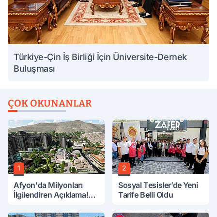
Türkiye-Çin İş Birliği İçin Üniversite-Dernek
Buluşması
ÇOK OKUNANLAR
1
2
Afyon'da Milyonları
Sosyal Tesisler’de Yeni
İlgilendiren Açıklama!
Tarife Belli Oldu
Tarih Netleşti!