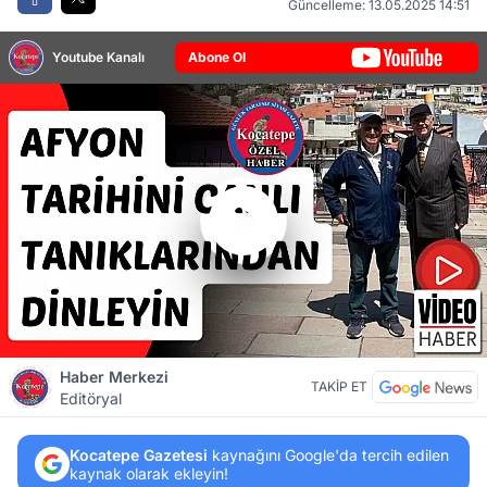
Güncelleme: 13.05.2025 14:51
Youtube Kanalı
Abone Ol
Haber Merkezi
TAKİP ET
Editöryal
Kocatepe Gazetesi
kaynağını Google'da tercih edilen
kaynak olarak ekleyin!