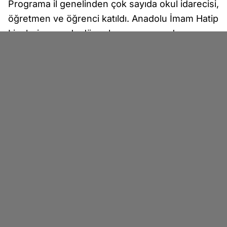
Programa il genelinden çok sayıda okul idarecisi,
öğretmen ve öğrenci katıldı. Anadolu İmam Hatip
Liseleri arasında düzenlenen yarışmada
öğrenciler, Arapça şiir performanslarıyla hem dil
becerilerini hem de sahne yeteneklerini
sergiledi. Jüri değerlendirmesi sonucunda:
Afyonkarahisar Kız Anadolu İmam Hatip
Lisesi’nden Hatice Güven birinci, Hattat Ahmet
Karahisari Anadolu İmam Hatip Lisesi’nden
Ramazan Akpınar ikinci, Sandıklı Anadolu İmam
Hatip Lisesi’nden Süleyman Yaşar ise üçüncü
oldu.