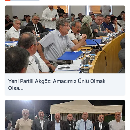
Yeni Partili Akgöz: Amacımız Ünlü Olmak
Olsa…