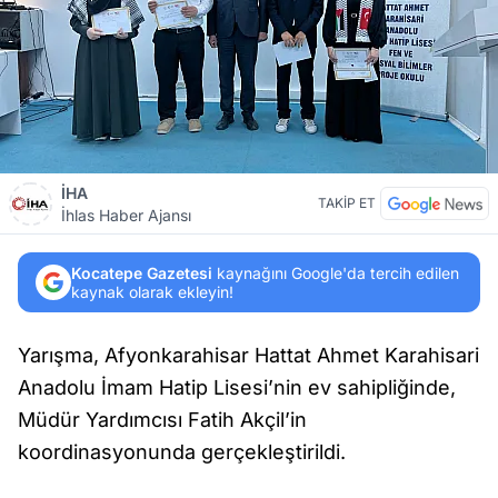
İHA
TAKİP ET
İhlas Haber Ajansı
Kocatepe Gazetesi
kaynağını Google'da tercih edilen
kaynak olarak ekleyin!
Yarışma, Afyonkarahisar Hattat Ahmet Karahisari
Anadolu İmam Hatip Lisesi’nin ev sahipliğinde,
Müdür Yardımcısı Fatih Akçil’in
koordinasyonunda gerçekleştirildi.