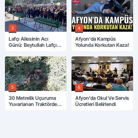
3
4
Lafçı Ailesinin Acı
Afyon'da Kampüs
Günü: Beytullah Lafçı
Yolunda Korkutan Kaza!
Vefat Etti
5
6
30 Metrelik Uçuruma
Afyon’da Okul Ve Servis
Yuvarlanan Traktörden
Ücretleri Belirlendi
Sağ Çıktılar