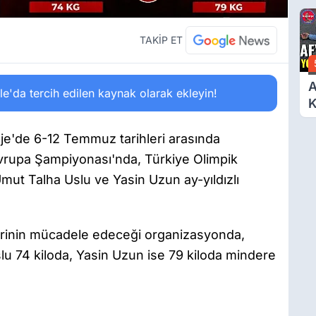
T
TAKİP ET
A
'da tercih edilen kaynak olarak ekleyin!
Y
K
e'de 6-12 Temmuz tarihleri arasında
vrupa Şampiyonası'nda, Türkiye Olimpik
mut Talha Uslu ve Yasin Uzun ay-yıldızlı
lerinin mücadele edeceği organizasyonda,
 74 kiloda, Yasin Uzun ise 79 kiloda mindere