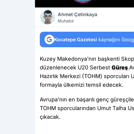
Ahmet Çetinkaya
Muhabir
Kocatepe Gazetesi
kaynağını Google
Kuzey Makedonya'nın başkenti Skopj
düzenlenecek U20 Serbest
Güreş
A
Hazırlık Merkezi (TOHM) sporcuları U
formayla ülkemizi temsil edecek.
Avrupa'nın en başarılı genç güreşçi
TOHM sporcularından Umut Talha Uslu
çıkacak.