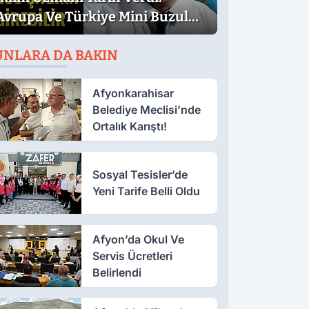
Avrupa Ve Türkiye Mini Buzul
Çağına Girebilir
UNLARA DA BAKIN
Afyonkarahisar
Belediye Meclisi’nde
Ortalık Karıştı!
Sosyal Tesisler’de
Yeni Tarife Belli Oldu
Afyon’da Okul Ve
Servis Ücretleri
Belirlendi