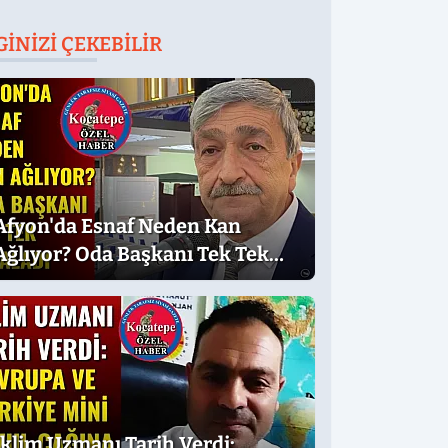
GINIZI ÇEKEBILIR
Afyon'da Esnaf Neden Kan
Ağlıyor? Oda Başkanı Tek Tek
Sıraladı
İklim Uzmanı Tarih Verdi: