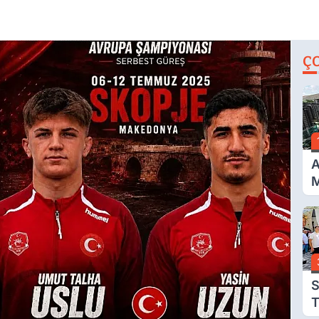
Ç
A
M
İ
A
N
S
T