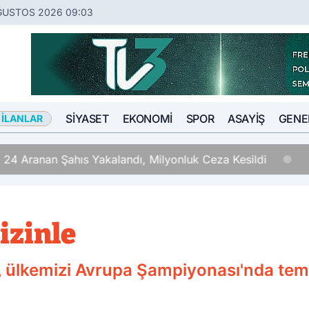
ĞUSTOS 2026 09:03
SIYASET
EKONOMI
SPOR
ASAYIŞ
GENE
 İLANLAR
 24 Aranan Şahıs Yakalandı, Milyonluk Ceza Kesildi
izinle
u, ülkemizi Avrupa Şampiyonası'nda tem