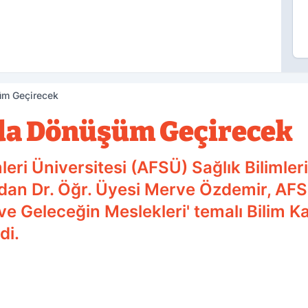
üm Geçirecek
lda Dönüşüm Geçirecek
leri Üniversitesi (AFSÜ) Sağlık Bilimler
an Dr. Öğr. Üyesi Merve Özdemir, AFSÜ B
ve Geleceğin Meslekleri' temalı Bilim K
di.