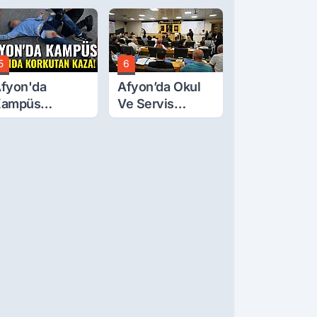
arife Belli Oldu
Yuvarlanan
Traktörden Sağ
Çıktılar
5
6
fyon'da
Afyon’da Okul
Kampüs
Ve Servis
olunda
Ücretleri
orkutan Kaza!
Belirlendi