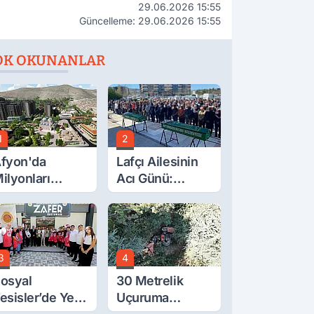
29.06.2026 15:55
Güncelleme: 29.06.2026 15:55
OK OKUNANLAR
1
2
fyon'da
Lafçı Ailesinin
ilyonları
Acı Günü:
lgilendiren
Beytullah Lafçı
çıklama! Tarih
Vefat Etti
etleşti!
3
4
osyal
30 Metrelik
esisler’de Yeni
Uçuruma