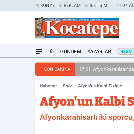
KÜNYE
REKLAM
İLETIŞIM
04 A
GÜNDEM
YAZARLAR
RESMI
17:21
Afyonkarahisar'da
SON DAKİKA
Haberler
Spor
Afyon'un Kalbi Sizinle
Afyon'un Kalbi S
Afyonkarahisarlı iki sporc