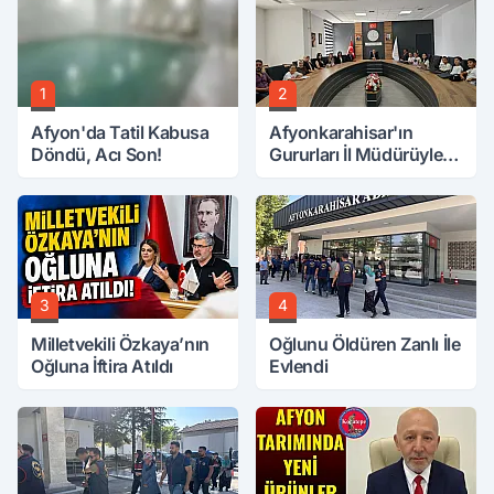
1
2
Afyon'da Tatil Kabusa
Afyonkarahisar'ın
Döndü, Acı Son!
Gururları İl Müdürüyle
Buluştu
3
4
Milletvekili Özkaya’nın
Oğlunu Öldüren Zanlı İle
Oğluna İftira Atıldı
Evlendi