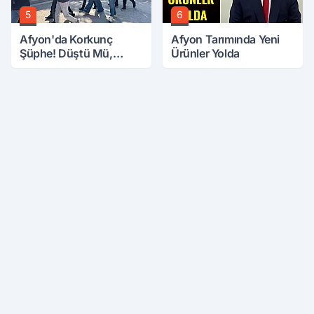
5
6
Afyon'da Korkunç
Afyon Tarımında Yeni
Şüphe! Düştü Mü,
Ürünler Yolda
Öldürüldü Mü!