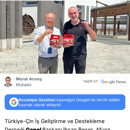
Murat Arısoy
TAKİP ET
Muhabir
Kocatepe Gazetesi
kaynağını Google'da tercih edilen
kaynak olarak ekleyin!
Türkiye-Çin İş Geliştirme ve Destekleme
Derneği
Genel
Başkanı İhsan Beşer, Afyon