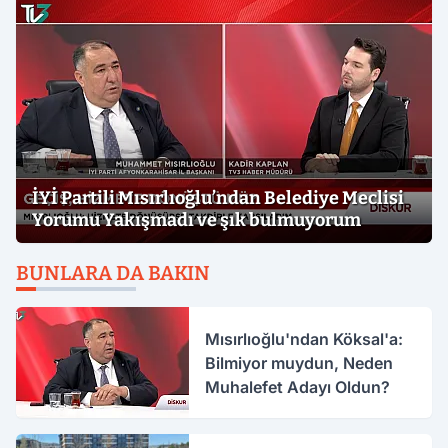
İYİ Partili Mısırlıoğlu’ndan Belediye Meclisi
Yorumu Yakışmadı ve şık bulmuyorum
BUNLARA DA BAKIN
Mısırlıoğlu'ndan Köksal'a:
Bilmiyor muydun, Neden
Muhalefet Adayı Oldun?