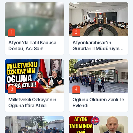
1
2
Afyon'da Tatil Kabusa
Afyonkarahisar'ın
Döndü, Acı Son!
Gururları İl Müdürüyle
Buluştu
3
4
Milletvekili Özkaya’nın
Oğlunu Öldüren Zanlı İle
Oğluna İftira Atıldı
Evlendi