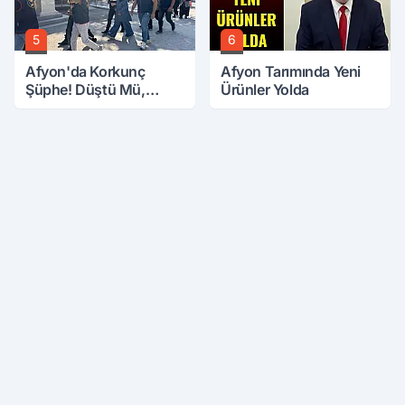
5
6
Afyon'da Korkunç
Afyon Tarımında Yeni
Şüphe! Düştü Mü,
Ürünler Yolda
Öldürüldü Mü!