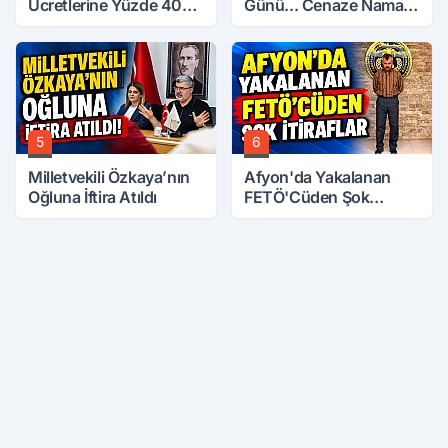
Ücretlerine Yüzde 40
Günü... Cenaze Namazı
Zam Talebi
Emirdağ'da
5
6
Milletvekili Özkaya’nın
Afyon'da Yakalanan
Oğluna İftira Atıldı
FETÖ'Cüden Şok
İtiraflar