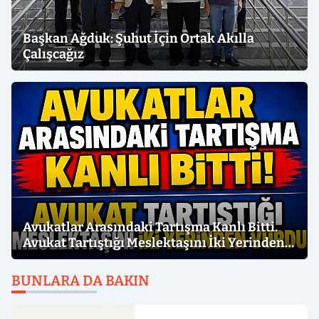
Başkan Ağduk: Şuhut İçin Ortak Akılla
Çalışcağız
Avukatlar Arasındaki Tartışma Kanlı Bitti.
Avukat Tartıştığı Meslektaşını İki Yerinden
Vurdu
BUNLARA DA BAKIN