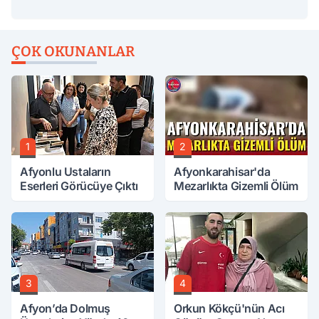
ÇOK OKUNANLAR
1
2
Afyonlu Ustaların
Afyonkarahisar'da
Eserleri Görücüye Çıktı
Mezarlıkta Gizemli Ölüm
3
4
Afyon’da Dolmuş
Orkun Kökçü'nün Acı