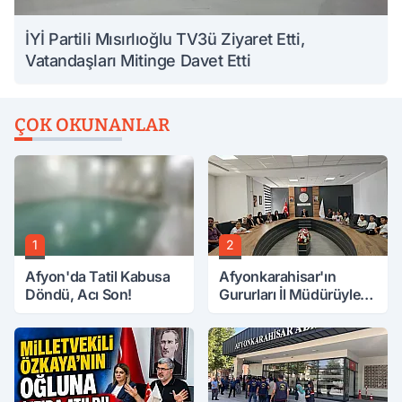
İYİ Partili Mısırlıoğlu TV3ü Ziyaret Etti,
Vatandaşları Mitinge Davet Etti
ÇOK OKUNANLAR
1
2
Afyon'da Tatil Kabusa
Afyonkarahisar'ın
Döndü, Acı Son!
Gururları İl Müdürüyle
Buluştu