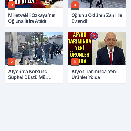
3
4
Milletvekili Özkaya’nın
Oğlunu Öldüren Zanlı İle
Oğluna İftira Atıldı
Evlendi
5
6
Afyon'da Korkunç
Afyon Tarımında Yeni
Şüphe! Düştü Mü,
Ürünler Yolda
Öldürüldü Mü!