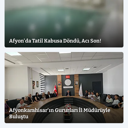
Afyon'da Tatil Kabusa Döndü, Acı Son!
Afyonkarahisar'ın Gururları İl Müdürüyle
Buluştu