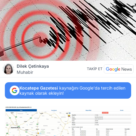
Dilek Çetinkaya
TAKİP ET
Muhabir
Kocatepe Gazetesi
kaynağını Google'da tercih edilen
kaynak olarak ekleyin!