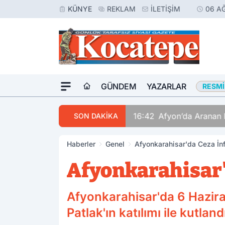
KÜNYE
REKLAM
İLETIŞIM
06 A
GÜNDEM
YAZARLAR
RESMI
16:42
Afyon’da Aranan 
SON DAKİKA
Haberler
Genel
Afyonkarahisar'da Ceza İn
Afyonkarahisar'
Afyonkarahisar'da 6 Hazir
Patlak'ın katılımı ile kutland