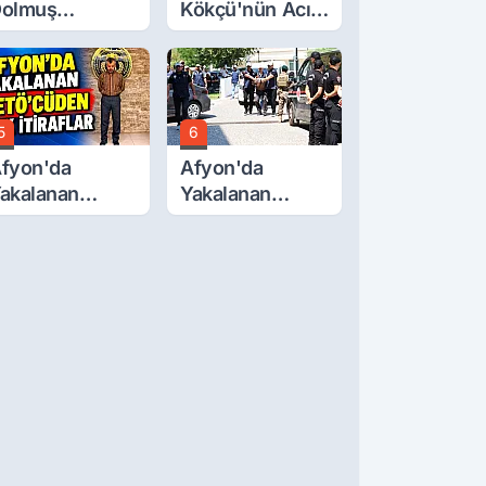
olmuş
Kökçü'nün Acı
cretlerine
Günü... Cenaze
üzde 40 Zam
Namazı
alebi
Emirdağ'da
5
6
fyon'da
Afyon'da
akalanan
Yakalanan
ETÖ'Cüden
FETÖ'cü
ok İtiraflar
Terörist
Adliye'de