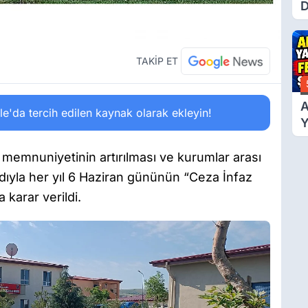
D
Ü
Y
T
TAKİP ET
A
'da tercih edilen kaynak olarak ekleyin!
Y
F
Ş
 memnuniyetinin artırılması ve kurumlar arası
ıyla her yıl 6 Haziran gününün “Ceza İnfaz
 karar verildi.