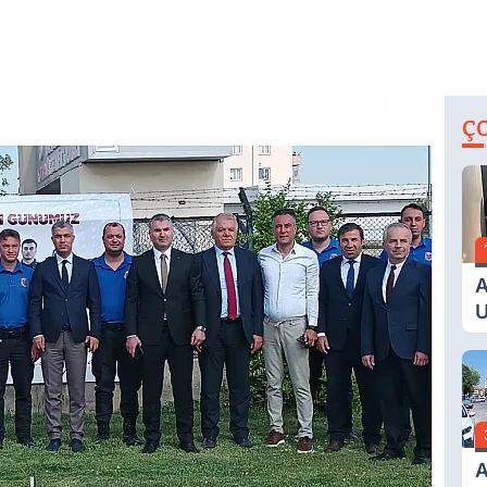
Ç
A
U
E
G
A