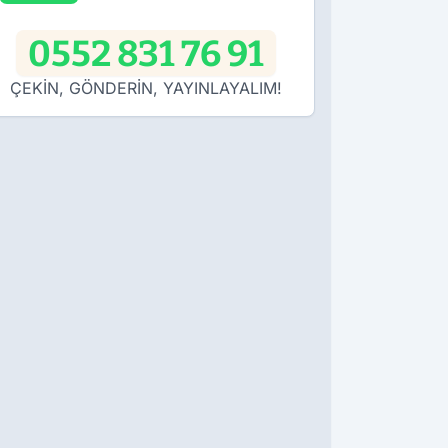
0552 831 76 91
ÇEKİN, GÖNDERİN, YAYINLAYALIM!