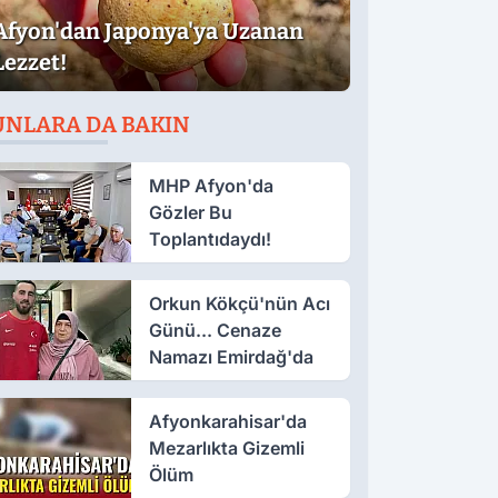
Afyon'dan Japonya'ya Uzanan
Lezzet!
UNLARA DA BAKIN
MHP Afyon'da
Gözler Bu
Toplantıdaydı!
Orkun Kökçü'nün Acı
Günü... Cenaze
Namazı Emirdağ'da
Afyonkarahisar'da
Mezarlıkta Gizemli
Ölüm