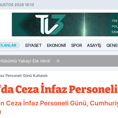
ĞUSTOS 2026 10:13
SIYASET
EKONOMI
SPOR
ASAYIŞ
GENE
 İLANLAR
Hükümlü Yakayı Ele Verdi
faz Personeli Günü Kutlandı
da Ceza İnfaz Personel
an Ceza İnfaz Personeli Günü, Cumhur
ı