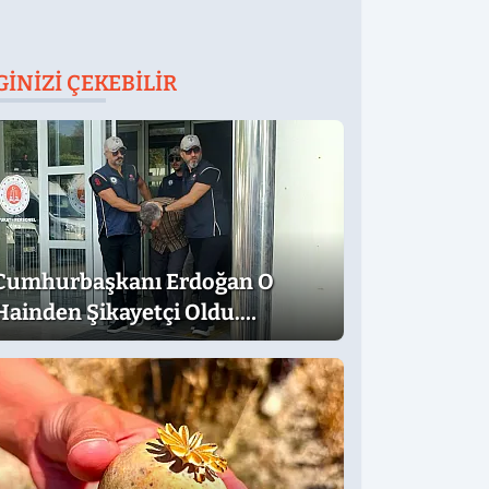
GINIZI ÇEKEBILIR
Cumhurbaşkanı Erdoğan O
Hainden Şikayetçi Oldu.
Dilekçede Dikkat Çeken İfadeler