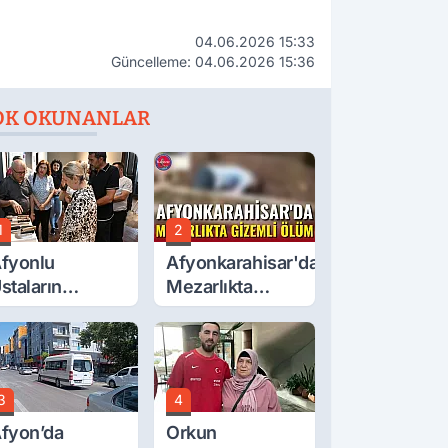
04.06.2026 15:33
Güncelleme: 04.06.2026 15:36
OK OKUNANLAR
1
2
fyonlu
Afyonkarahisar'da
staların
Mezarlıkta
serleri
Gizemli Ölüm
örücüye Çıktı
3
4
fyon’da
Orkun