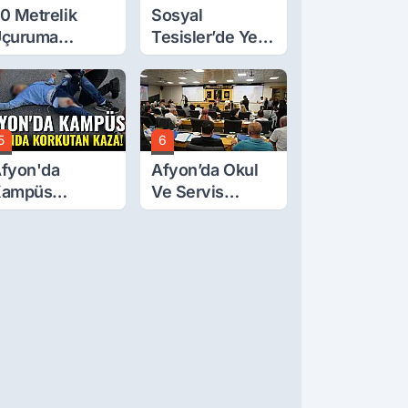
0 Metrelik
Sosyal
çuruma
Tesisler’de Yeni
uvarlanan
Tarife Belli Oldu
raktörden Sağ
ıktılar
5
6
fyon'da
Afyon’da Okul
Kampüs
Ve Servis
olunda
Ücretleri
orkutan Kaza!
Belirlendi