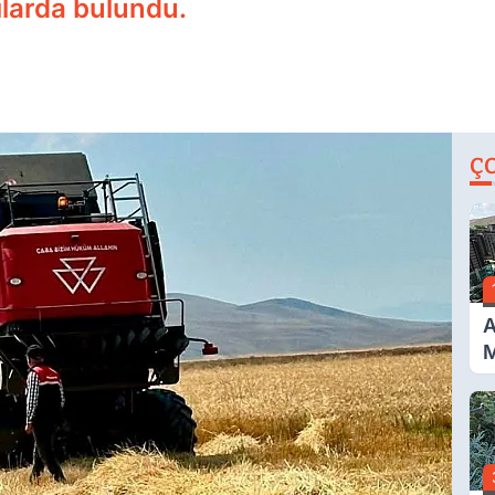
ılarda bulundu.
Ç
A
M
İ
A
N