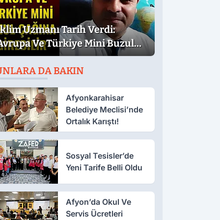
İklim Uzmanı Tarih Verdi:
Avrupa Ve Türkiye Mini Buzul
Çağına Girebilir
UNLARA DA BAKIN
Afyonkarahisar
Belediye Meclisi’nde
Ortalık Karıştı!
Sosyal Tesisler’de
Yeni Tarife Belli Oldu
Afyon’da Okul Ve
Servis Ücretleri