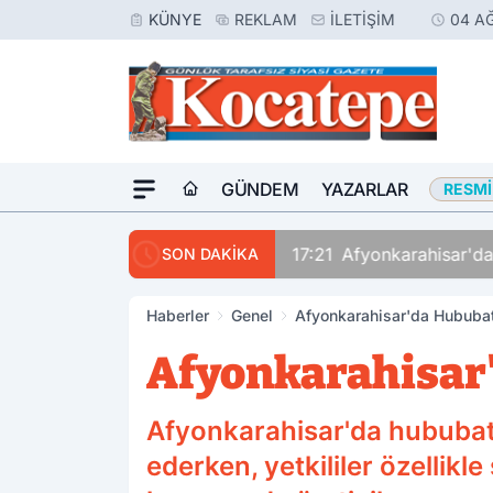
KÜNYE
REKLAM
İLETIŞIM
04 A
GÜNDEM
YAZARLAR
RESMI
17:21
Afyonkarahisar'da
SON DAKİKA
Haberler
Genel
Afyonkarahisar'da Hububa
Afyonkarahisar
Afyonkarahisar'da hububat 
ederken, yetkililer özellikl