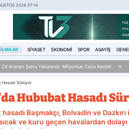
ĞUSTOS 2026 07:14
SIYASET
EKONOMI
SPOR
ASAYIŞ
GENE
 İLANLAR
 24 Aranan Şahıs Yakalandı, Milyonluk Ceza Kesildi
t Hasadı Sürüyor
'da Hububat Hasadı Sü
hasadı Başmakçı, Bolvadin ve Dazkırı i
e sıcak ve kuru geçen havalardan dolayı