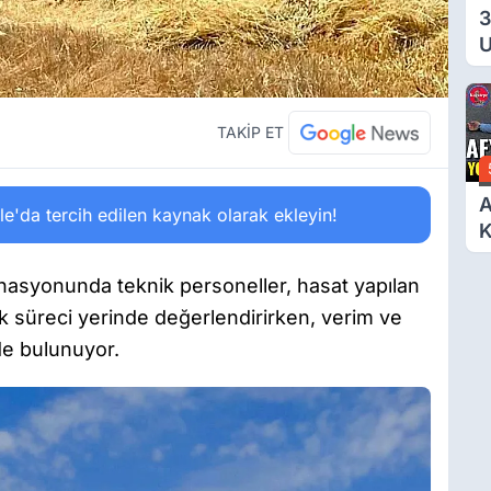
3
U
Y
T
Ç
TAKİP ET
A
'da tercih edilen kaynak olarak ekleyin!
Y
K
asyonunda teknik personeller, hasat yapılan
rek süreci yerinde değerlendirirken, verim ve
rde bulunuyor.