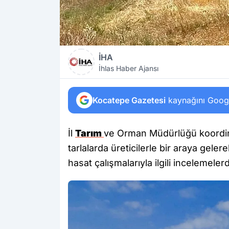
İHA
İhlas Haber Ajansı
Kocatepe Gazetesi
kaynağını Google
İl
Tarım
ve Orman Müdürlüğü koordin
tarlalarda üreticilerle bir araya gele
hasat çalışmalarıyla ilgili incelemele