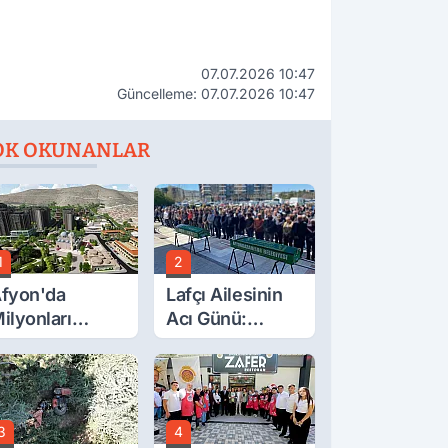
07.07.2026 10:47
Güncelleme: 07.07.2026 10:47
OK OKUNANLAR
1
2
fyon'da
Lafçı Ailesinin
ilyonları
Acı Günü:
lgilendiren
Beytullah Lafçı
çıklama! Tarih
Vefat Etti
etleşti!
3
4