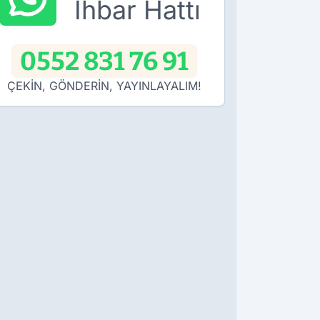
İhbar Hattı
0552 831 76 91
ÇEKİN, GÖNDERİN, YAYINLAYALIM!