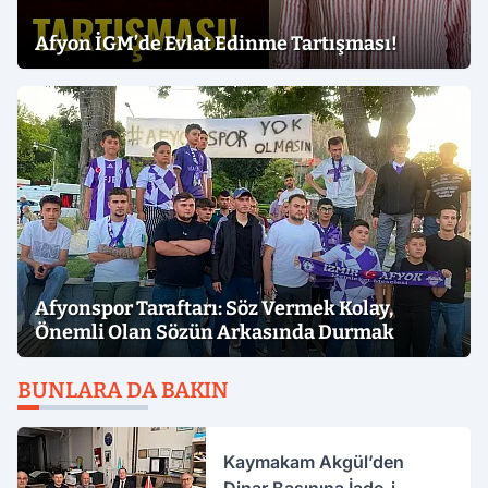
Afyon İGM’de Evlat Edinme Tartışması!
Afyonspor Taraftarı: Söz Vermek Kolay,
Önemli Olan Sözün Arkasında Durmak
BUNLARA DA BAKIN
Kaymakam Akgül’den
Dinar Basınına İade-i