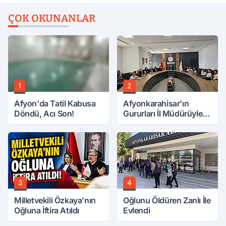
ÇOK OKUNANLAR
1
2
Afyon'da Tatil Kabusa
Afyonkarahisar'ın
Döndü, Acı Son!
Gururları İl Müdürüyle
Buluştu
3
4
Milletvekili Özkaya’nın
Oğlunu Öldüren Zanlı İle
Oğluna İftira Atıldı
Evlendi