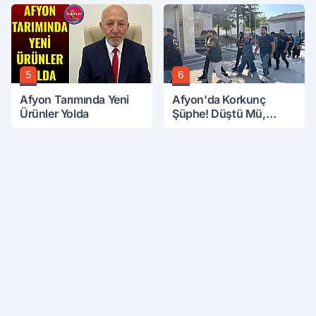
5
6
Afyon Tarımında Yeni
Afyon'da Korkunç
Ürünler Yolda
Şüphe! Düştü Mü,
Öldürüldü Mü!