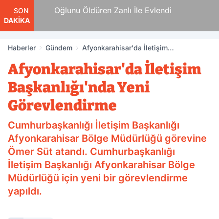
an
Oğlunu Öldüren Zanlı İle Evlendi
SON
DAKİKA
Haberler
Gündem
Afyonkarahisar'da İletişim
Başkanlığı'nda Yeni Görevlendirme
Afyonkarahisar'da İletişim
Başkanlığı'nda Yeni
Görevlendirme
Cumhurbaşkanlığı İletişim Başkanlığı
Afyonkarahisar Bölge Müdürlüğü görevine
Ömer Süt atandı. Cumhurbaşkanlığı
İletişim Başkanlığı Afyonkarahisar Bölge
Müdürlüğü için yeni bir görevlendirme
yapıldı.