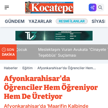
GÜNDEM
YAZARLAR
SIYASE
RESMI İLANLAR
aki Çocuk
Meslektaşını Vuran Avukata 'Cinayete Tam
SON
DAKİKA
Teşebbüs' Suçlaması
Haberler
Eğitim
Afyonkarahisar'da Öğrenciler Hem
Öğreniyor Hem De Üretiyor
Afyonkarahisar'da
Öğrenciler Hem Öğreniyor
Hem De Üretiyor
Afyonkarahisar'da 'Maarifin Kalbinde