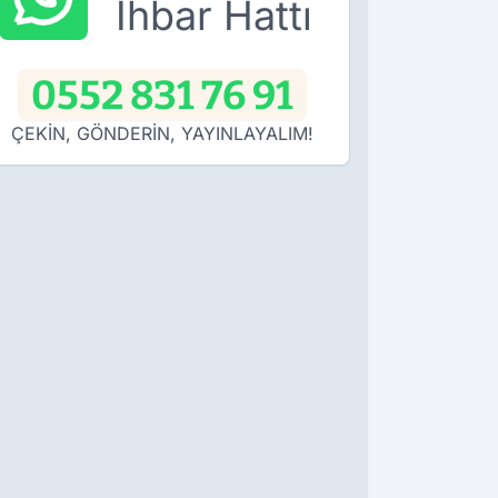
İhbar Hattı
0552 831 76 91
ÇEKİN, GÖNDERİN, YAYINLAYALIM!