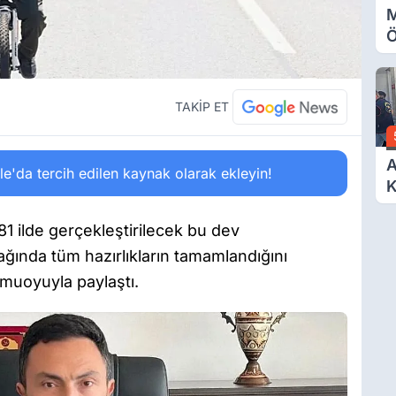
M
Ö
O
A
TAKİP ET
A
'da tercih edilen kaynak olarak ekleyin!
K
D
Ö
1 ilde gerçekleştirilecek bu dev
ağında tüm hazırlıkların tamamlandığını
kamuoyuyla paylaştı.