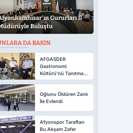
Afyonkarahisar'ın Gururları İl
Müdürüyle Buluştu
UNLARA DA BAKIN
AFGASDER
Gastronomi
Kültürü'nü Tanıtmak
İçin Çalışıyor
Oğlunu Öldüren Zanlı
İle Evlendi
Afyonspor Taraftarı
Bu Akşam Zafer