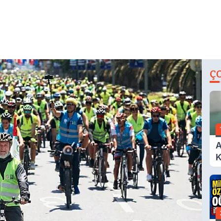
Ç
A
K
A