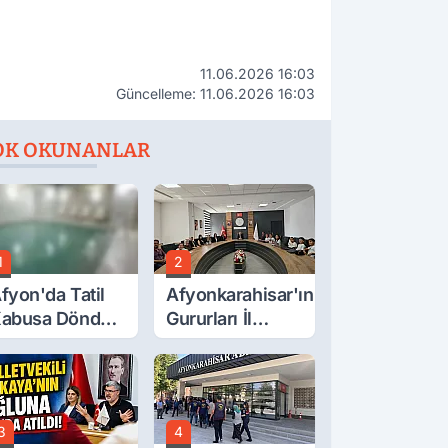
11.06.2026 16:03
Güncelleme: 11.06.2026 16:03
OK OKUNANLAR
1
2
fyon'da Tatil
Afyonkarahisar'ın
abusa Döndü,
Gururları İl
cı Son!
Müdürüyle
Buluştu
3
4