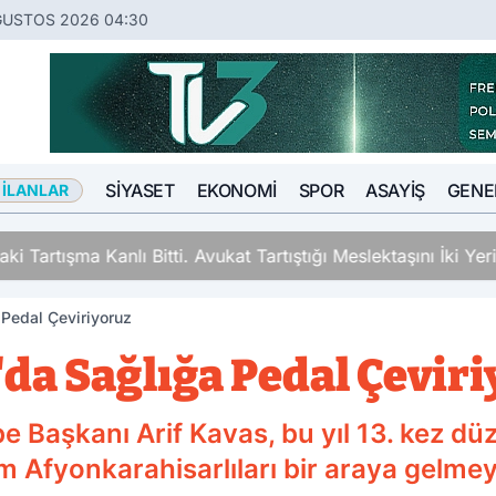
ĞUSTOS 2026 04:30
SIYASET
EKONOMI
SPOR
ASAYIŞ
GENE
 İLANLAR
ki Tartışma Kanlı Bitti. Avukat Tartıştığı Meslektaşını İki Y
 Pedal Çeviriyoruz
da Sağlığa Pedal Çevir
e Başkanı Arif Kavas, bu yıl 13. kez d
üm Afyonkarahisarlıları bir araya gelmey