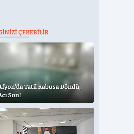
GINIZI ÇEKEBILIR
Afyon'da Tatil Kabusa Döndü,
Acı Son!