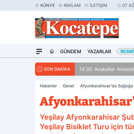
KÜNYE
REKLAM
İLETIŞIM
07 A
GÜNDEM
YAZARLAR
RESMI
14:30
Avukatlar Arasında
SON DAKİKA
Haberler
Genel
Afyonkarahisar'da Sağlığa
Afyonkarahisar'
Yeşilay Afyonkarahisar Şub
Yeşilay Bisiklet Turu için t