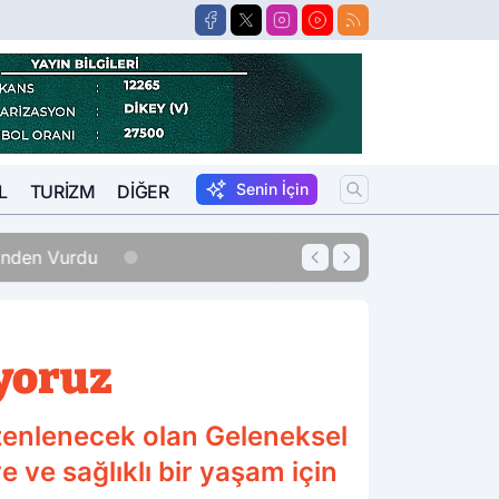
Senin İçin
L
TURIZM
DIĞER
erinden Vurdu
12:33
Sigara Fiyatları
iyoruz
üzenlenecek olan Geleneksel
e ve sağlıklı bir yaşam için