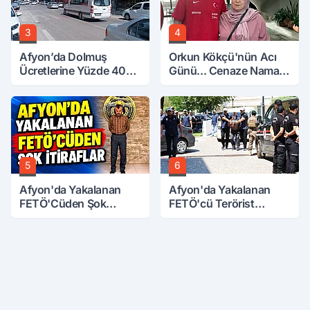
3
4
Afyon’da Dolmuş
Orkun Kökçü'nün Acı
Ücretlerine Yüzde 40
Günü... Cenaze Namazı
Zam Talebi
Emirdağ'da
5
6
Afyon'da Yakalanan
Afyon'da Yakalanan
FETÖ'Cüden Şok
FETÖ'cü Terörist
İtiraflar
Adliye'de