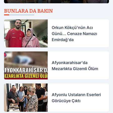
BUNLARA DA BAKIN
Orkun Kökçü'nün Acı
Günü... Cenaze Namazı
Emirdağ'da
Afyonkarahisar'da
Mezarlıkta Gizemli Ölüm
Afyonlu Ustaların Eserleri
Görücüye Çıktı