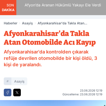
 Ölüm
Afyon’da Aranan Hükümlü Yakayı Ele Verdi
SON
DAKİKA
Haberler
Asayiş
Afyonkarahisar'da Takla Atan
Otomobilde Acı Kayıp
Afyonkarahisar'da Takla
Atan Otomobilde Acı Kayıp
Afyonkarahisar'da kontrolden çıkarak
refüje devrilen otomobilde bir kişi öldü, 3
kişi de yaralandı.
Asayiş
23.06.2026 12:19
Güncelleme: 23.06.2026 12:19