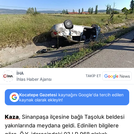
İHA
TAKİP ET
İhlas Haber Ajansı
Kocatepe Gazetesi
kaynağını Google'da tercih edilen
kaynak olarak ekleyin!
Kaza
, Sinanpaşa ilçesine bağlı Taşoluk beldesi
yakınlarında meydana geldi. Edinilen bilgilere