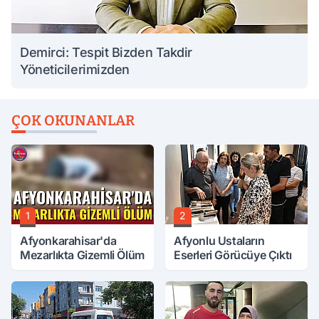
Demirci: Tespit Bizden Takdir
Yöneticilerimizden
ÇOK OKUNANLAR
1
2
Afyonkarahisar'da
Afyonlu Ustaların
Mezarlıkta Gizemli Ölüm
Eserleri Görücüye Çıktı