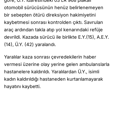
göre, Ö.Y. idaresindeki 03 LR 968 plakalı
otomobil sürücüsünün henüz belirlenemeyen
bir sebepten ötürü direksiyon hakimiyetini
kaybetmesi sonrası kontrolden çıktı. Savrulan
araç ardından takla atıp yol kenarındaki refüje
devrildi. Kazada sürücü ile birlikte E.Y.(15), A.E.Y.
(14), Ü.Y. (42) yaralandı.
Yaralılar kaza sonrası çevredekilerin haber
vermesi üzerine olay yerine gelen ambulanslarla
hastanelere kaldırıldı. Yaralılardan Ü.Y., isimli
kadın kaldırıldığı hastaneden kurtarılamayarak
hayatını kaybetti.