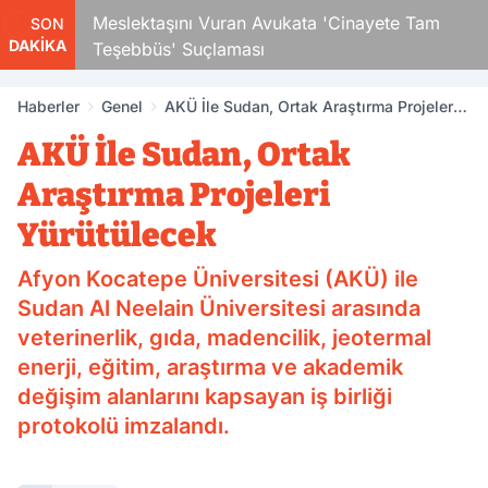
Çocuk
Meslektaşını Vuran Avukata 'Cinayete Tam
SON
DAKİKA
Teşebbüs' Suçlaması
Haberler
Genel
AKÜ İle Sudan, Ortak Araştırma Projeleri
Yürütülecek
AKÜ İle Sudan, Ortak
Araştırma Projeleri
Yürütülecek
Afyon Kocatepe Üniversitesi (AKÜ) ile
Sudan Al Neelain Üniversitesi arasında
veterinerlik, gıda, madencilik, jeotermal
enerji, eğitim, araştırma ve akademik
değişim alanlarını kapsayan iş birliği
protokolü imzalandı.