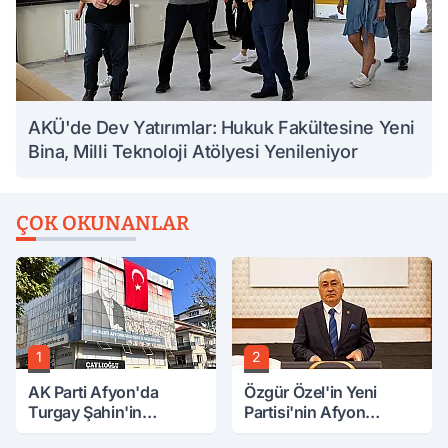
AKÜ'de Dev Yatırımlar: Hukuk Fakültesine Yeni
Bina, Milli Teknoloji Atölyesi Yenileniyor
ÇOK OKUNANLAR
1
2
AK Parti Afyon'da
Özgür Özel'in Yeni
Turgay Şahin'in
Partisi'nin Afyon
Ardından Bir Şok Daha!
Başkanı Belli Oldu