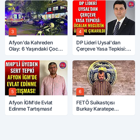
3
4
Afyon’da Kahreden
DP Lideri Uysal'dan
Olay: 6 Yaşındaki Çocuk
Çerçeve Yasa Tepkisi:
6. Kattan Düştü
Öcalan Meclis'in
Üzerine Çıkarıldı
5
6
Afyon İGM’de Evlat
FETÖ Suikastçısı
Edinme Tartışması!
Burkay Karatepe
Anlatmaya Devam
Ediyor: Suikast İçin
Gittim