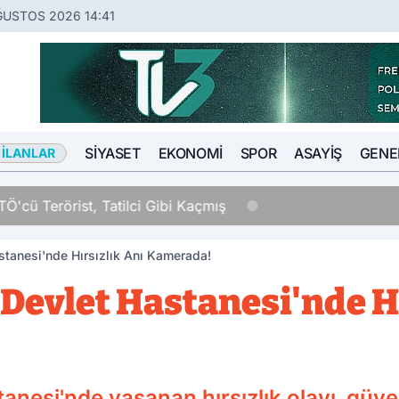
ĞUSTOS 2026 14:41
SIYASET
EKONOMI
SPOR
ASAYIŞ
GENE
 İLANLAR
Tatilci Gibi Kaçmış
stanesi'nde Hırsızlık Anı Kamerada!
Devlet Hastanesi'nde Hı
anesi'nde yaşanan hırsızlık olayı, güv