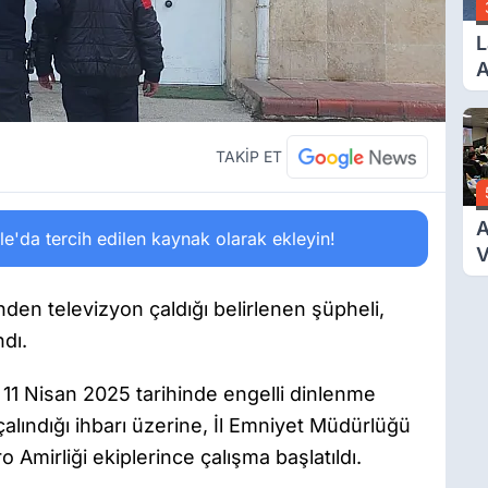
L
A
B
V
TAKİP ET
A
'da tercih edilen kaynak olarak ekleyin!
V
Ü
B
den televizyon çaldığı belirlenen şüpheli,
ndı.
11 Nisan 2025 tarihinde engelli dinlenme
alındığı ihbarı üzerine, İl Emniyet Müdürlüğü
Amirliği ekiplerince çalışma başlatıldı.