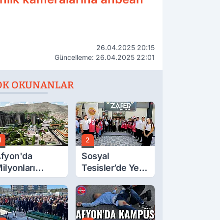
26.04.2025 20:15
Güncelleme: 26.04.2025 22:01
OK OKUNANLAR
1
2
fyon'da
Sosyal
ilyonları
Tesisler’de Yeni
lgilendiren
Tarife Belli Oldu
çıklama! Tarih
etleşti!