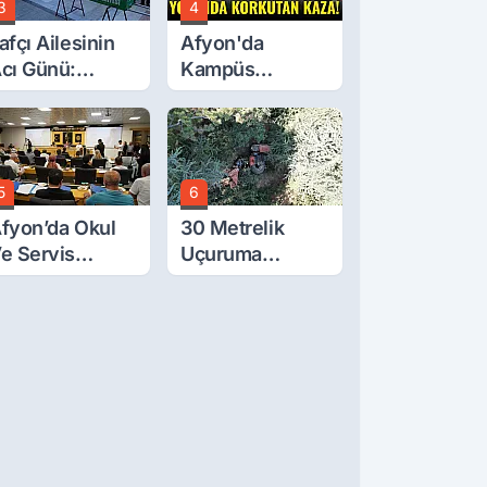
3
4
afçı Ailesinin
Afyon'da
cı Günü:
Kampüs
eytullah Lafçı
Yolunda
efat Etti
Korkutan Kaza!
5
6
fyon’da Okul
30 Metrelik
e Servis
Uçuruma
cretleri
Yuvarlanan
elirlendi
Traktörden Sağ
Çıktılar