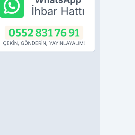
İhbar Hattı
0552 831 76 91
ÇEKİN, GÖNDERİN, YAYINLAYALIM!