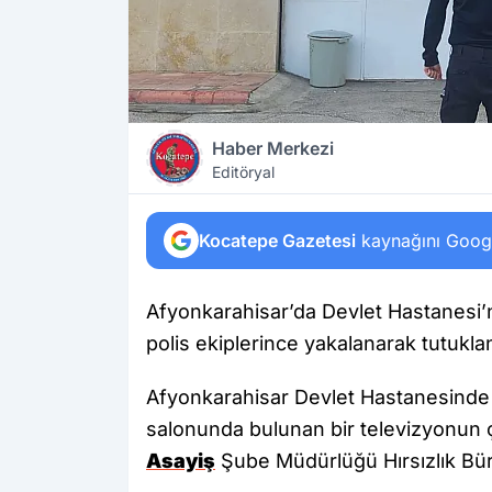
Haber Merkezi
Editöryal
Kocatepe Gazetesi
kaynağını Google
Afyonkarahisar’da Devlet Hastanesi’n
polis ekiplerince yakalanarak tutukla
Afyonkarahisar Devlet Hastanesinde 
salonunda bulunan bir televizyonun ç
Asayiş
Şube Müdürlüğü Hırsızlık Büro 