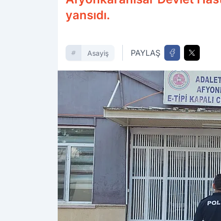
yansıdı.
PAYLAŞ
Asayiş