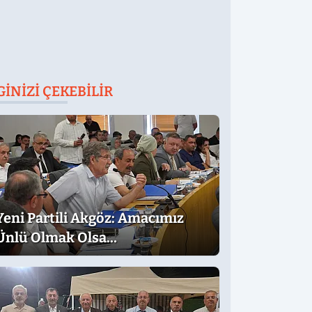
GINIZI ÇEKEBILIR
Yeni Partili Akgöz: Amacımız
Ünlü Olmak Olsa…