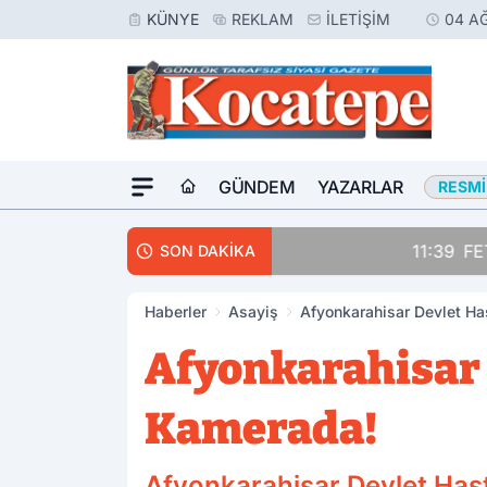
KÜNYE
REKLAM
İLETIŞIM
04 A
GÜNDEM
YAZARLAR
RESMI
11:39
FETÖ'cü Terörist, 
SON DAKİKA
Haberler
Asayiş
Afyonkarahisar Devlet Ha
Afyonkarahisar 
Kamerada!
Afyonkarahisar Devlet Hast