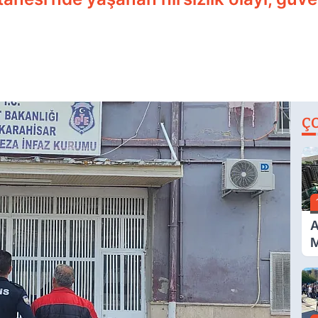
Ç
A
M
İ
A
N