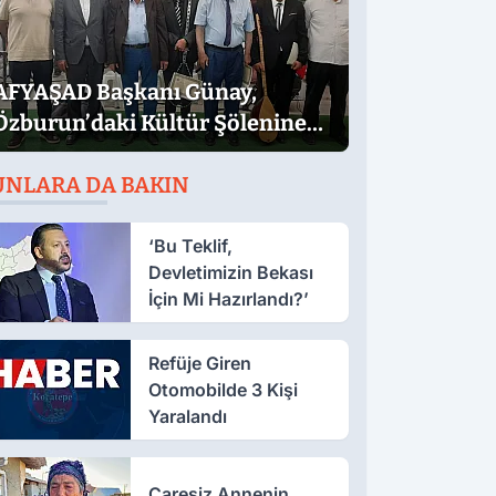
AFYAŞAD Başkanı Günay,
Özburun’daki Kültür Şölenine
Katıldı
UNLARA DA BAKIN
‘Bu Teklif,
Devletimizin Bekası
İçin Mi Hazırlandı?’
Refüje Giren
Otomobilde 3 Kişi
Yaralandı
Çaresiz Annenin