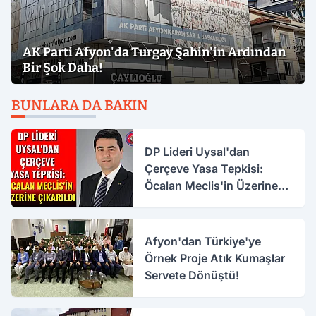
AK Parti Afyon'da Turgay Şahin'in Ardından
Bir Şok Daha!
BUNLARA DA BAKIN
DP Lideri Uysal'dan
Çerçeve Yasa Tepkisi:
Öcalan Meclis'in Üzerine
Çıkarıldı
Afyon'dan Türkiye'ye
Örnek Proje Atık Kumaşlar
Servete Dönüştü!