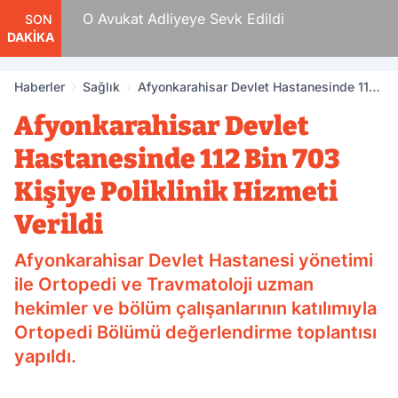
 Tam
O Avukat Adliyeye Sevk Edildi
SON
DAKİKA
Haberler
Sağlık
Afyonkarahisar Devlet Hastanesinde 112
Bin 703 Kişiye Poliklinik Hizmeti Verildi
Afyonkarahisar Devlet
Hastanesinde 112 Bin 703
Kişiye Poliklinik Hizmeti
Verildi
Afyonkarahisar Devlet Hastanesi yönetimi
ile Ortopedi ve Travmatoloji uzman
hekimler ve bölüm çalışanlarının katılımıyla
Ortopedi Bölümü değerlendirme toplantısı
yapıldı.