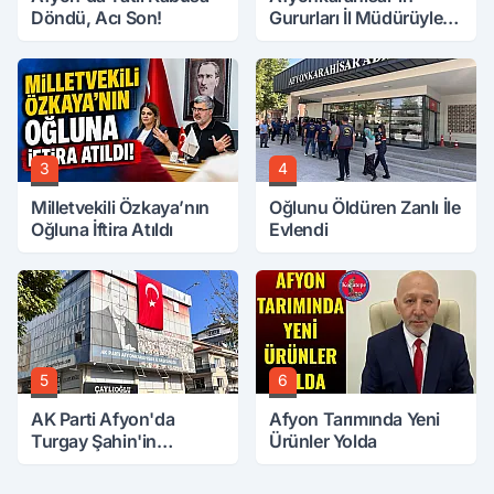
Döndü, Acı Son!
Gururları İl Müdürüyle
Buluştu
3
4
Milletvekili Özkaya’nın
Oğlunu Öldüren Zanlı İle
Oğluna İftira Atıldı
Evlendi
5
6
AK Parti Afyon'da
Afyon Tarımında Yeni
Turgay Şahin'in
Ürünler Yolda
Ardından Bir Şok Daha!