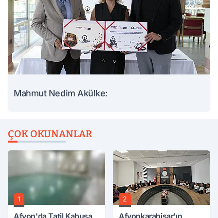
Mahmut Nedim Akülke:
ÇOK OKUNANLAR
1
2
Afyon'da Tatil Kabusa
Afyonkarahisar'ın