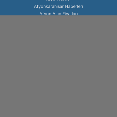
Afyonkarahisar Haberleri
Afyon Altın Fiyatları
Kocatepe Gazetesi
www.kocatepegazetesi.com
Hakkımızda
Gizlilik Politikası
Künye
Çerez Politikası
Reklam
KVKK Metni
Kullanım Koşulları
İletişim Bilgileri
Afyonkarahisar Devlet Hastanesinde 112 Bin 703 Kişiye
Poliklinik Hizmeti Verildi - Sağlık