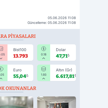
05.06.2026 11:08
Güncelleme: 05.06.2026 11:08
RA PIYASALARI
Bist100
Dolar
0.05
0.18
13.793
47,71
₺
Euro
Altın (Gr)
.05
1.93
55,04
₺
6.617,81
₺
OK OKUNANLAR