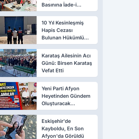
Basınına İade-i
Ziyaret
10 Yıl Kesinleşmiş
Hapis Cezası
Bulunan Hükümlü
Salar’da Yakalandı
Karataş Ailesinin Acı
Günü: Birsen Karataş
Vefat Etti
Yeni Parti Afyon
Heyetinden Gündem
Oluşturacak
Açıklamalar
Eskişehir'de
Kayboldu, En Son
Afyon'da Görüldü