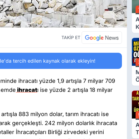
A
K
A
TAKİP ET
'da tercih edilen kaynak olarak ekleyin!
M
Ö
inde ihracatı yüzde 1,9 artışla 7 milyar 709
O
önemde
ihracat
ı ise yüzde 2 artışla 18 milyar
A
rtışla 883 milyon dolar, tarım ihracatı ise
arak gerçekleşti. 242 milyon dolarlık ihracata
A
ler İhracatçıları Birliği zirvedeki yerini
T