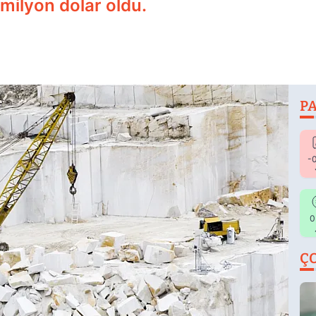
milyon dolar oldu.
PA
-
0
Ç