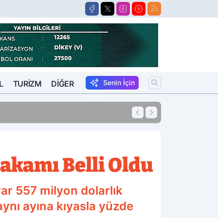
Senin İçin
L
TURIZM
DIĞER
14:30
Avukatlar Arasınd
akamı Belli Oldu
yar 557 milyon dolarlık
 aynı ayına kıyasla yüzde