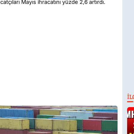
Ü
atçıları Mayıs ihracatını yüzde 2,6 artırdı.
İL