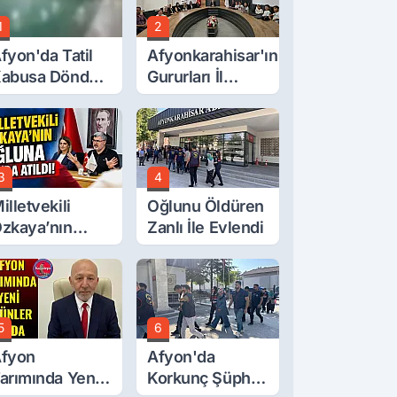
1
2
fyon'da Tatil
Afyonkarahisar'ın
abusa Döndü,
Gururları İl
cı Son!
Müdürüyle
Buluştu
3
4
illetvekili
Oğlunu Öldüren
zkaya’nın
Zanlı İle Evlendi
ğluna İftira
tıldı
5
6
fyon
Afyon'da
arımında Yeni
Korkunç Şüphe!