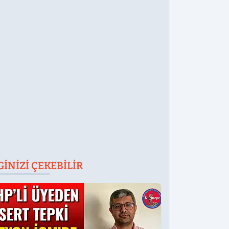
rünler Yolda
Düştü Mü,
Öldürüldü Mü!
GINIZI ÇEKEBILIR