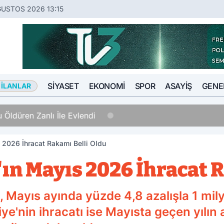
ĞUSTOS 2026 13:15
SIYASET
EKONOMI
SPOR
ASAYIŞ
GENE
 İLANLAR
nlı İle Evlendi
 2026 İhracat Rakamı Belli Oldu
ın Mayıs 2026 İhracat R
B), Mayıs ayında yüzde 4,8 azalışla 1 mil
iye'nin ihracatı ise Mayısta geçen yılın