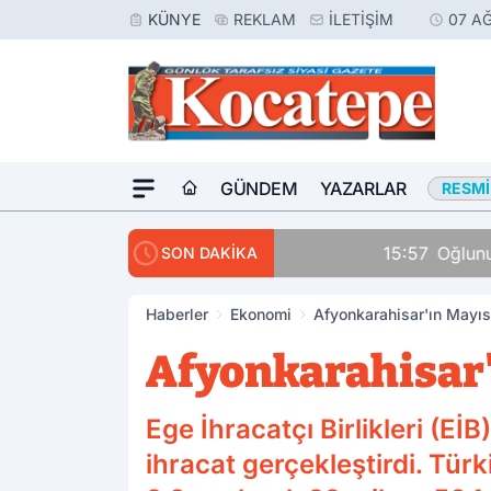
KÜNYE
REKLAM
İLETIŞIM
07 A
GÜNDEM
YAZARLAR
RESMI
15:57
Oğlunu Öldüren Za
SON DAKİKA
Haberler
Ekonomi
Afyonkarahisar'ın Mayıs
Afyonkarahisar'
Ege İhracatçı Birlikleri (Eİ
ihracat gerçekleştirdi. Türk