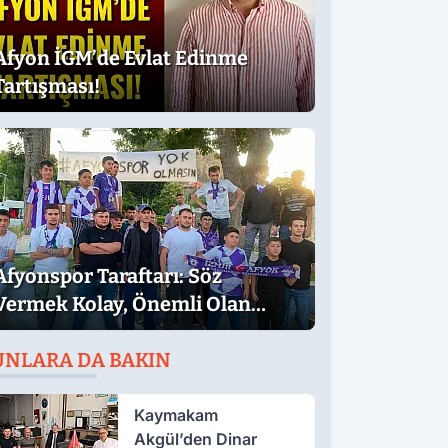
Afyon İGM’de Evlat Edinme
Tartışması!
Afyonspor Taraftarı: Söz
Vermek Kolay, Önemli Olan
Sözün Arkasında Durmak
UNLARA DA BAKIN
Kaymakam
Akgül’den Dinar