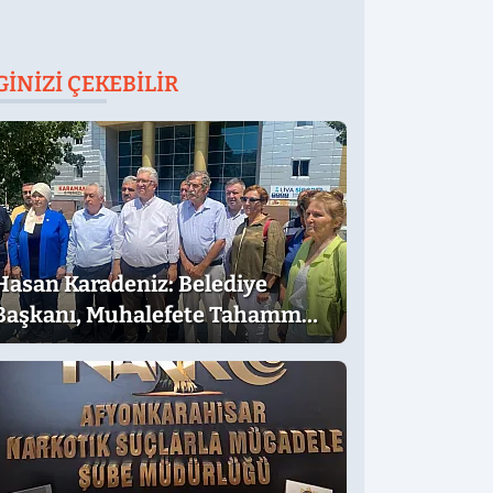
GINIZI ÇEKEBILIR
Hasan Karadeniz: Belediye
Başkanı, Muhalefete Tahammül
Edemiyor