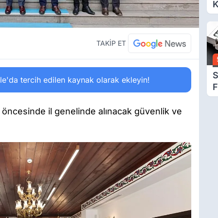
K
D
A
Ç
TAKİP ET
N
S
'da tercih edilen kaynak olarak ekleyin!
F
Z
öncesinde il genelinde alınacak güvenlik ve