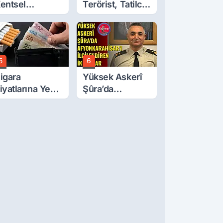
entsel
Terörist, Tatilci
önüşüm’de
Gibi Kaçmış
yrıntılar Ortaya
ıktı… Hakediş
asıl Olacak?
5
6
igara
Yüksek Askerî
iyatlarına Yeni
Şûra’da
am!
Afyonkarahisar'ı
İlgilendiren İki
Karar