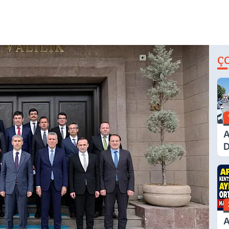
Ç
A
D
Ü
Y
T
A