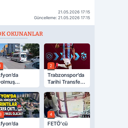
21.05.2026 17:15
Güncelleme: 21.05.2026 17:15
OK OKUNANLAR
1
2
fyon’da
Trabzonspor’da
olmuş
Tarihi Transfer!
cretlerine
Mohamed Salah
üzde 40 Zam
Geliyor
alebi
3
4
fyon’da
FETÖ'cü