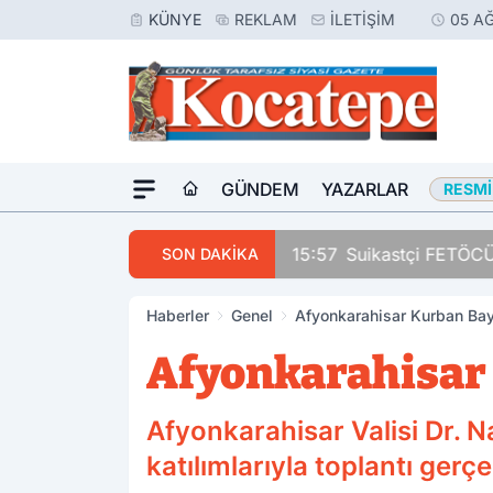
KÜNYE
REKLAM
İLETIŞIM
05 A
GÜNDEM
YAZARLAR
RESMI
15:57
Suikastçi FETÖCÜ 
SON DAKİKA
Haberler
Genel
Afyonkarahisar Kurban Bay
Afyonkarahisar
Afyonkarahisar Valisi Dr. N
katılımlarıyla toplantı gerçek