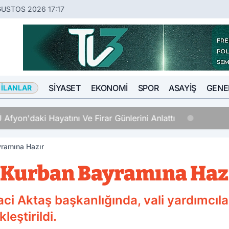
ĞUSTOS 2026 17:17
SIYASET
EKONOMI
SPOR
ASAYIŞ
GENE
 İLANLAR
Afyon'daki Hayatını Ve Firar Günlerini Anlattı
ramına Hazır
 Kurban Bayramına Haz
aci Aktaş başkanlığında, vali yardımcı
leştirildi.