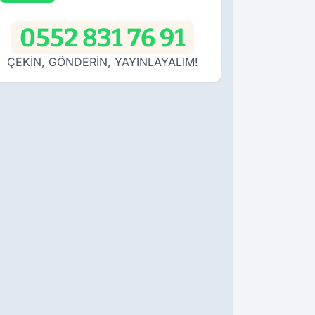
0552 831 76 91
ÇEKİN, GÖNDERİN, YAYINLAYALIM!