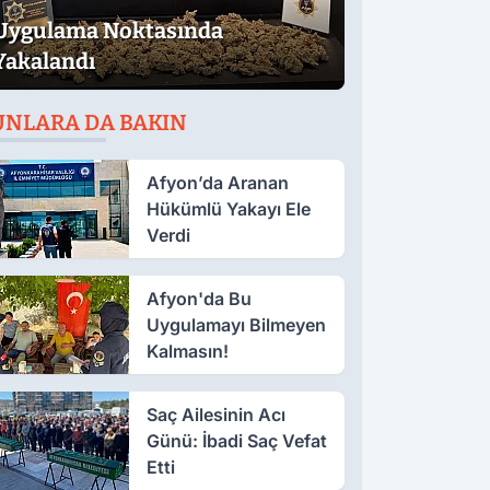
Uygulama Noktasında
Yakalandı
UNLARA DA BAKIN
Afyon’da Aranan
Hükümlü Yakayı Ele
Verdi
Afyon'da Bu
Uygulamayı Bilmeyen
Kalmasın!
Saç Ailesinin Acı
Günü: İbadi Saç Vefat
Etti