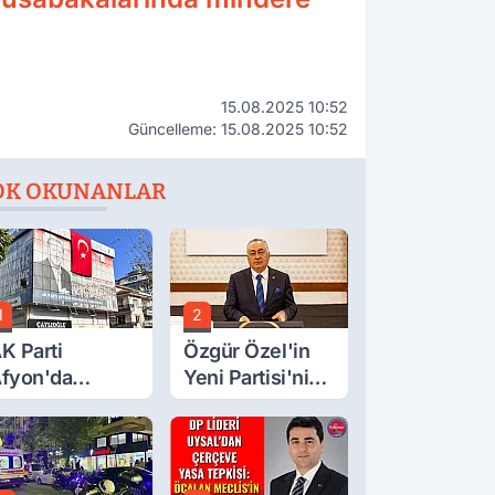
15.08.2025 10:52
Güncelleme: 15.08.2025 10:52
OK OKUNANLAR
1
2
K Parti
Özgür Özel'in
fyon'da
Yeni Partisi'nin
urgay Şahin'in
Afyon Başkanı
rdından Bir
Belli Oldu
ok Daha!