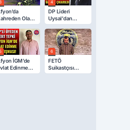
3
4
fyon’da
DP Lideri
ahreden Olay:
Uysal'dan
 Yaşındaki
Çerçeve Yasa
ocuk 6. Kattan
Tepkisi: Öcalan
üştü
Meclis'in
Üzerine Çıkarıldı
5
6
fyon İGM’de
FETÖ
vlat Edinme
Suikastçısı
artışması!
Burkay
Karatepe
Anlatmaya
Devam Ediyor:
Suikast İçin
Gittim