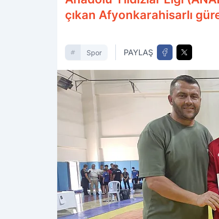
çıkan Afyonkarahisarlı gür
PAYLAŞ
Spor