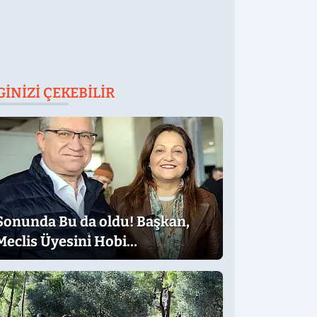
GINIZI ÇEKEBILIR
Sonunda Bu da oldu! Başkan,
Meclis Üyesini Hobi
Bahçesinden Attırdı