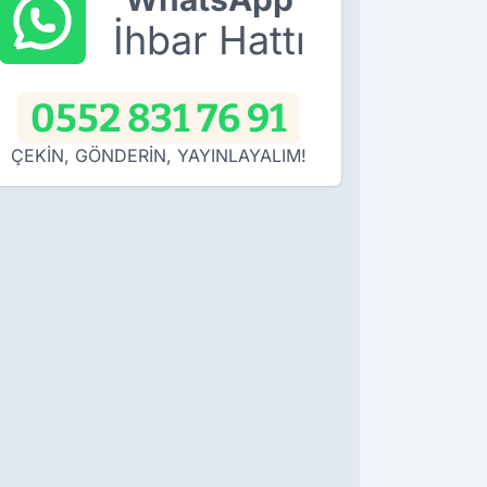
İhbar Hattı
0552 831 76 91
ÇEKİN, GÖNDERİN, YAYINLAYALIM!