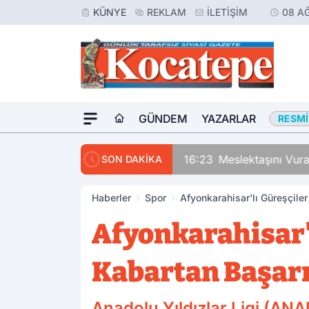
KÜNYE
REKLAM
İLETIŞIM
08 A
GÜNDEM
YAZARLAR
RESMI
16:23
Meslektaşını Vur
SON DAKİKA
Haberler
Spor
Afyonkarahisar'lı Güreşçile
Afyonkarahisar'
Kabartan Başar
Anadolu Yıldızlar Ligi (AN