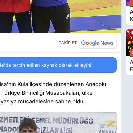
A
K
6
Ç
D
TAKİP ET
A
'da tercih edilen kaynak olarak ekleyin!
E
T
isa’nın Kula ilçesinde düzenlenen Anadolu
Türkiye Birinciliği Müsabakaları, ülke
kıyasıya mücadelesine sahne oldu.