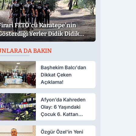
Firari FETÖ'cü Karatepe'nin
Gösterdiği Yerler Didik Didik
Aranıyor
UNLARA DA BAKIN
Başhekim Balcı'dan
Dikkat Çeken
Açıklama!
Afyon’da Kahreden
Olay: 6 Yaşındaki
Çocuk 6. Kattan
Düştü
Özgür Özel'in Yeni