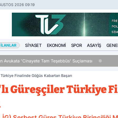
ĞUSTOS 2026 09:19
SIYASET
EKONOMI
SPOR
ASAYIŞ
GENE
 İLANLAR
an Avukata 'Cinayete Tam Teşebbüs' Suçlaması
r Türkiye Finalinde Göğüs Kabartan Başarı
lı Güreşçiler Türkiye F
ı
ALİG) Serbest Güreş Türkiye Birinciliği