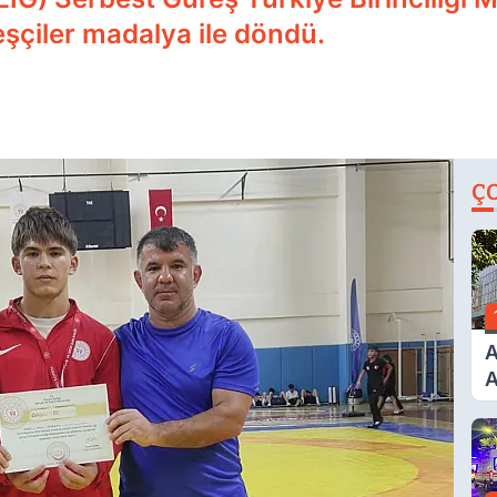
eşçiler madalya ile döndü.
Ç
A
A
T
A
Ş