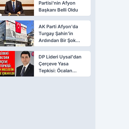
Partisi'nin Afyon
Başkanı Belli Oldu
AK Parti Afyon'da
Turgay Şahin'in
Ardından Bir Şok
Daha!
DP Lideri Uysal'dan
Çerçeve Yasa
Tepkisi: Öcalan
Meclis'in Üzerine
Çıkarıldı