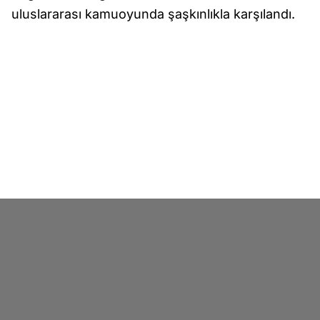
uluslararası kamuoyunda şaşkınlıkla karşılandı.
Haberlere göre plan, savaşın daha ilk günlerinde
ciddi darbe aldı. Ahmadinejad’ın Tahran’daki
evine düzenlenen hava saldırısında yaralandığı,