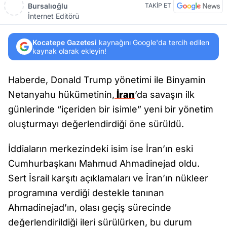
Bursalıoğlu
TAKİP ET
İnternet Editörü
Kocatepe Gazetesi
kaynağını Google'da tercih edilen
kaynak olarak ekleyin!
Haberde, Donald Trump yönetimi ile Binyamin
Netanyahu hükümetinin,
İran
’da savaşın ilk
günlerinde “içeriden bir isimle” yeni bir yönetim
oluşturmayı değerlendirdiği öne sürüldü.
İddiaların merkezindeki isim ise İran’ın eski
Cumhurbaşkanı Mahmud Ahmadinejad oldu.
Sert İsrail karşıtı açıklamaları ve İran’ın nükleer
programına verdiği destekle tanınan
Ahmadinejad’ın, olası geçiş sürecinde
değerlendirildiği ileri sürülürken, bu durum