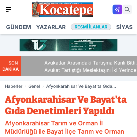
GÜNDEM
YAZARLAR
SIYASE
RESMI İLANLAR
Avukatlar Arasındaki Tartışma Kanlı Bitti.
SON
DAKİKA
Avukat Tartıştığı Meslektaşını İki Yerinden
Vurdu
Haberler
Genel
Afyonkarahisar Ve Bayat'ta Gıda
Denetimleri Yapıldı
Afyonkarahisar Ve Bayat'ta
Gıda Denetimleri Yapıldı
Afyonkarahisar Tarım ve Orman İl
Müdürlüğü ile Bayat İlçe Tarım ve Orman