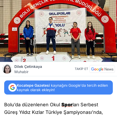
Dilek Çetinkaya
TAKİP ET
Muhabir
Kocatepe Gazetesi
kaynağını Google'da tercih edilen
kaynak olarak ekleyin!
Bolu’da düzenlenen Okul
Spor
ları Serbest
Güreş Yıldız Kızlar Türkiye Şampiyonası’nda,