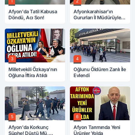
1
2
Afyon'da Tatil Kabusa
Afyonkarahisar'ın
Döndü, Acı Son!
Gururları İl Müdürüyle
Buluştu
3
4
Milletvekili Özkaya’nın
Oğlunu Öldüren Zanlı İle
Oğluna İftira Atıldı
Evlendi
5
6
Afyon'da Korkunç
Afyon Tarımında Yeni
Şüphe! Düştü Mü,
Ürünler Yolda