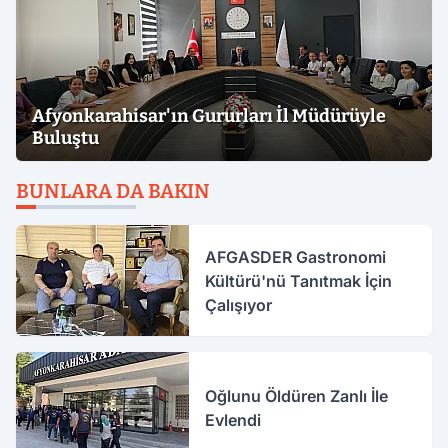
Afyonkarahisar'ın Gururları İl Müdürüyle
Buluştu
BUNLARA DA BAKIN
AFGASDER Gastronomi
Kültürü'nü Tanıtmak İçin
Çalışıyor
Oğlunu Öldüren Zanlı İle
Evlendi