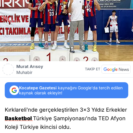
Murat Arısoy
TAKİP ET
Muhabir
Kocatepe Gazetesi
kaynağını Google'da tercih edilen
kaynak olarak ekleyin!
Kırklareli’nde gerçekleştirilen 3x3 Yıldız Erkekler
Basketbol
Türkiye Şampiyonası’nda TED Afyon
Koleji Türkiye ikincisi oldu.