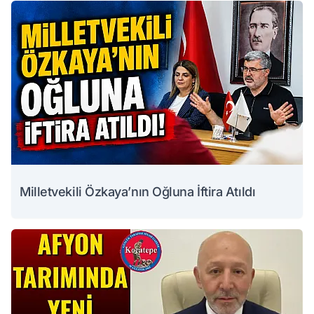
Milletvekili Özkaya’nın Oğluna İftira Atıldı