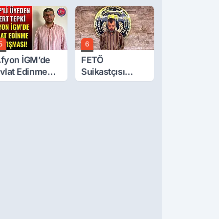
 Yaşındaki
Çerçeve Yasa
ocuk 6. Kattan
Tepkisi: Öcalan
üştü
Meclis'in
Üzerine Çıkarıldı
5
6
fyon İGM’de
FETÖ
vlat Edinme
Suikastçısı
artışması!
Burkay
Karatepe
Anlatmaya
Devam Ediyor:
Suikast İçin
Gittim