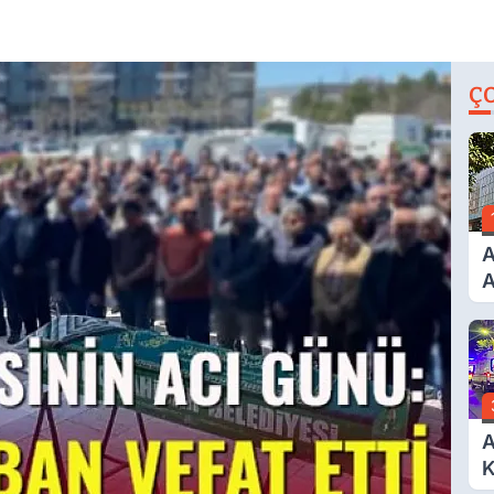
Ç
A
A
T
A
Ş
A
K