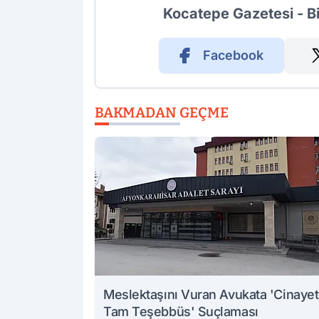
Kocatepe Gazetesi - B
Facebook
BAKMADAN GEÇME
Meslektaşını Vuran Avukata 'Cinaye
Tam Teşebbüs' Suçlaması