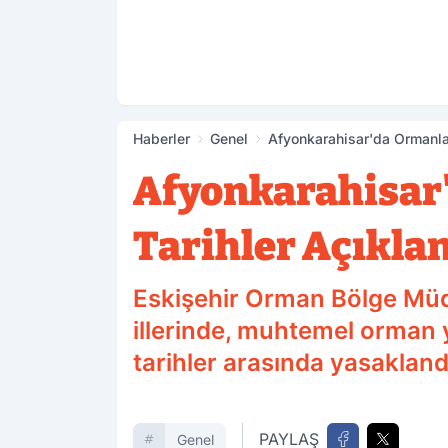
Haberler
Genel
Afyonkarahisar'da Ormanlar
Afyonkarahisar'
Tarihler Açıkla
Eskişehir Orman Bölge Müd
illerinde, muhtemel orman y
tarihler arasında yasakland
PAYLAŞ
Genel