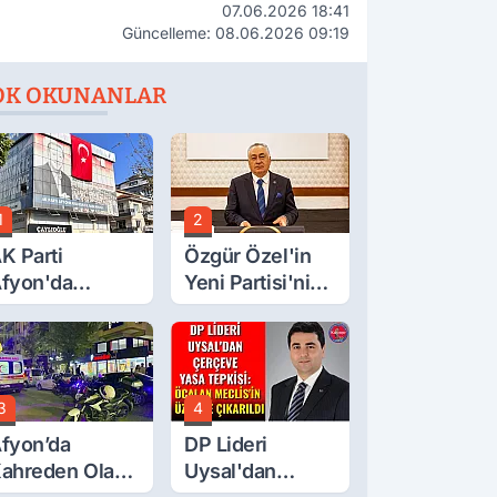
07.06.2026 18:41
Güncelleme: 08.06.2026 09:19
OK OKUNANLAR
1
2
K Parti
Özgür Özel'in
fyon'da
Yeni Partisi'nin
urgay Şahin'in
Afyon Başkanı
rdından Bir
Belli Oldu
ok Daha!
3
4
fyon’da
DP Lideri
ahreden Olay:
Uysal'dan