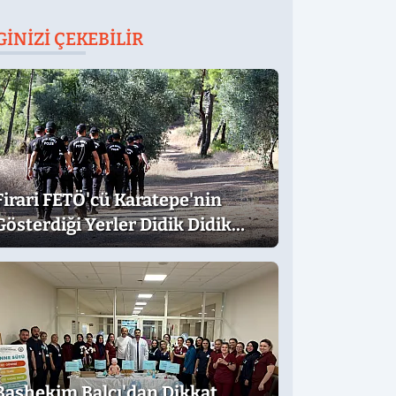
GINIZI ÇEKEBILIR
Firari FETÖ'cü Karatepe'nin
Gösterdiği Yerler Didik Didik
Aranıyor
Başhekim Balcı'dan Dikkat