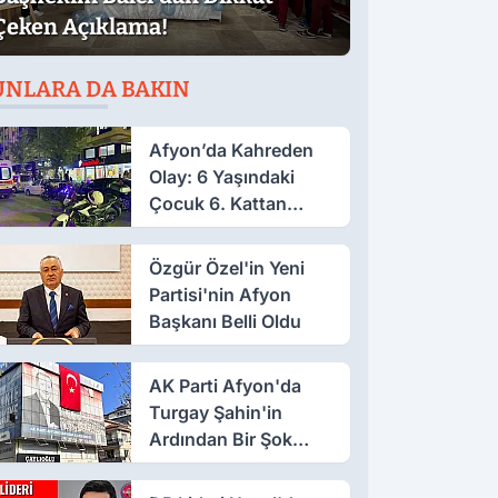
Çeken Açıklama!
UNLARA DA BAKIN
Afyon’da Kahreden
Olay: 6 Yaşındaki
Çocuk 6. Kattan
Düştü
Özgür Özel'in Yeni
Partisi'nin Afyon
Başkanı Belli Oldu
AK Parti Afyon'da
Turgay Şahin'in
Ardından Bir Şok
Daha!