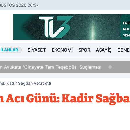
ĞUSTOS 2026 06:57
SIYASET
EKONOMI
SPOR
ASAYIŞ
GENE
 İLANLAR
an Avukata 'Cinayete Tam Teşebbüs' Suçlaması
nü: Kadir Sağban vefat etti
 Acı Günü: Kadir Sağban