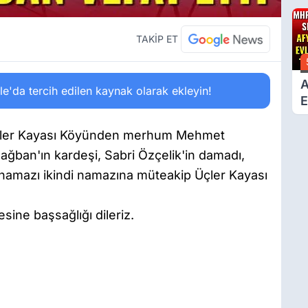
6
Ç
D
TAKİP ET
A
'da tercih edilen kaynak olarak ekleyin!
E
T
Üçler Kayası Köyünden merhum Mehmet
ğban'ın kardeşi, Sabri Özçelik'in damadı,
 namazı ikindi namazına müteakip Üçler Kayası
sine başsağlığı dileriz.