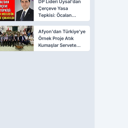
DP Lideri Uysal'dan
Çerçeve Yasa
Tepkisi: Öcalan
Meclis'in Üzerine
Çıkarıldı
Afyon'dan Türkiye'ye
Örnek Proje Atık
Kumaşlar Servete
Dönüştü!