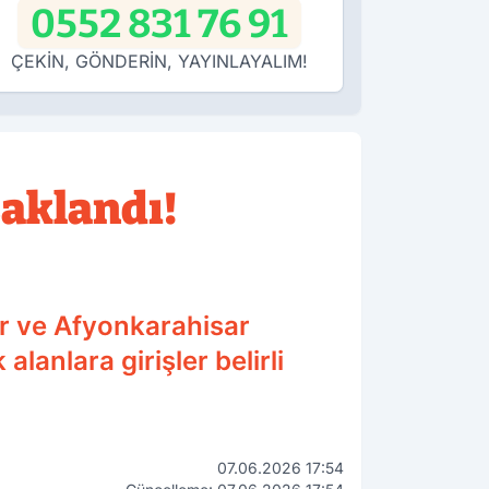
0552 831 76 91
ÇEKİN, GÖNDERİN, YAYINLAYALIM!
aklandı!
r ve Afyonkarahisar
anlara girişler belirli
07.06.2026 17:54