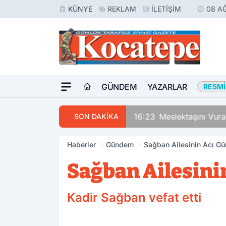
KÜNYE
REKLAM
İLETIŞIM
08 A
GÜNDEM
YAZARLAR
RESMI
16:23
Meslektaşını Vur
SON DAKİKA
Haberler
Gündem
Sağban Ailesinin Acı Gü
Sağban Ailesinin
Kadir Sağban vefat etti