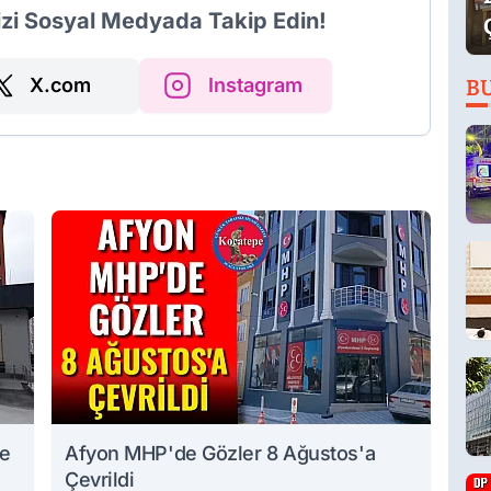
izi Sosyal Medyada Takip Edin!
X.com
Instagram
B
te
Afyon MHP'de Gözler 8 Ağustos'a
Çevrildi