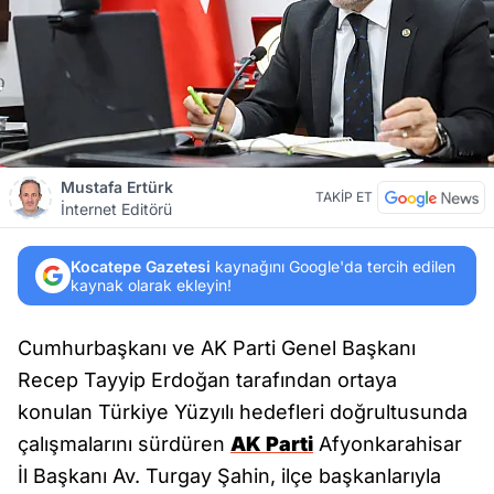
Mustafa Ertürk
TAKİP ET
İnternet Editörü
Kocatepe Gazetesi
kaynağını Google'da tercih edilen
kaynak olarak ekleyin!
Cumhurbaşkanı ve AK Parti Genel Başkanı
Recep Tayyip Erdoğan tarafından ortaya
konulan Türkiye Yüzyılı hedefleri doğrultusunda
çalışmalarını sürdüren
AK Parti
Afyonkarahisar
İl Başkanı Av. Turgay Şahin, ilçe başkanlarıyla