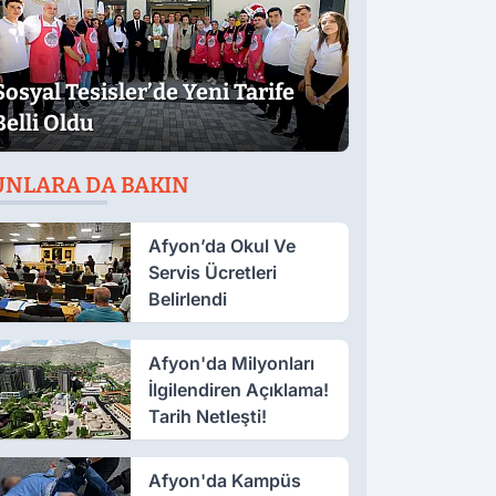
Sosyal Tesisler’de Yeni Tarife
Belli Oldu
UNLARA DA BAKIN
Afyon’da Okul Ve
Servis Ücretleri
Belirlendi
Afyon'da Milyonları
İlgilendiren Açıklama!
Tarih Netleşti!
Afyon'da Kampüs