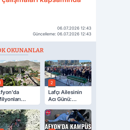
06.07.2026 12:43
Güncelleme: 06.07.2026 12:43
OK OKUNANLAR
1
2
fyon'da
Lafçı Ailesinin
ilyonları
Acı Günü:
lgilendiren
Beytullah Lafçı
çıklama! Tarih
Vefat Etti
etleşti!