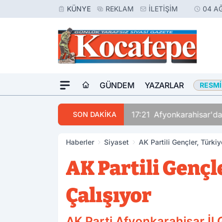
KÜNYE
REKLAM
İLETIŞIM
04 A
GÜNDEM
YAZARLAR
RESMI
17:21
Afyonkarahisar'da
SON DAKİKA
Haberler
Siyaset
AK Partili Gençler, Türkiy
AK Partili Gençl
Çalışıyor
AK Parti Afyonkarahisar İl 