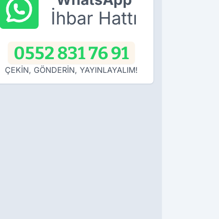
İhbar Hattı
0552 831 76 91
ÇEKİN, GÖNDERİN, YAYINLAYALIM!