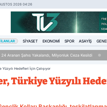
ĞUSTOS 2026 04:26
SIYASET
EKONOMI
SPOR
ASAYIŞ
GENE
 İLANLAR
 24 Aranan Şahıs Yakalandı, Milyonluk Ceza Kesildi
e Yüzyılı Hedefleri İçin Çalışıyor
er, Türkiye Yüzyılı Hedef
Gençlik Kolları Başkanlığı, teşkilatlan