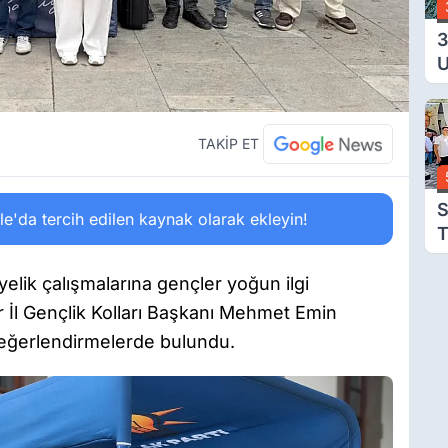
3
U
Y
T
Ç
TAKİP ET
S
'da tercih edilen kaynak olarak ekleyin!
T
T
elik çalışmalarına gençler yoğun ilgi
 İl Gençlik Kolları Başkanı Mehmet Emin
 değerlendirmelerde bulundu.