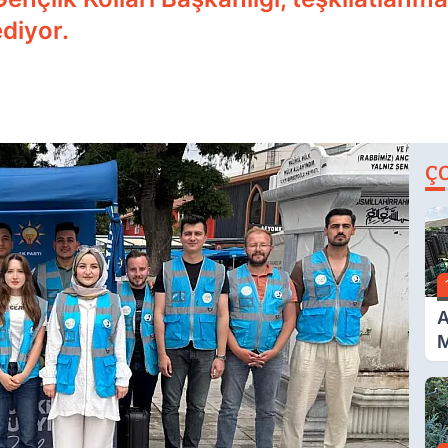
diyor.
Ç
A
M
İ
A
N