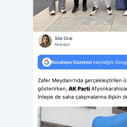
Sıla Oral
Muhabir
Kocatepe Gazetesi
kaynağını Google
Zafer Meydanı'nda gerçekleştirilen üy
gösterirken,
AK Parti
Afyonkarahisar
İntepe de saha çalışmalarına ilişkin