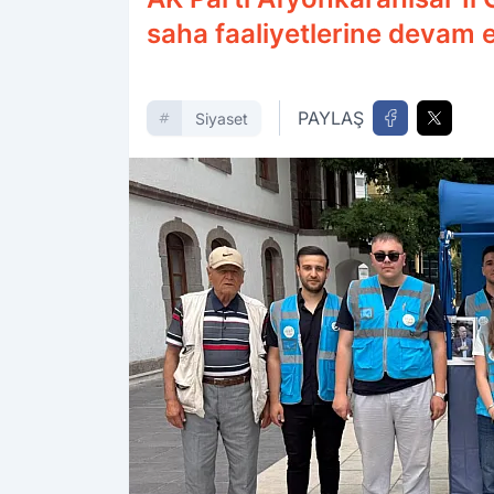
saha faaliyetlerine devam e
PAYLAŞ
Siyaset