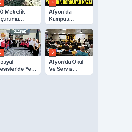
3
4
0 Metrelik
Afyon'da
çuruma
Kampüs
uvarlanan
Yolunda
raktörden Sağ
Korkutan Kaza!
ıktılar
5
6
osyal
Afyon’da Okul
esisler’de Yeni
Ve Servis
arife Belli Oldu
Ücretleri
Belirlendi