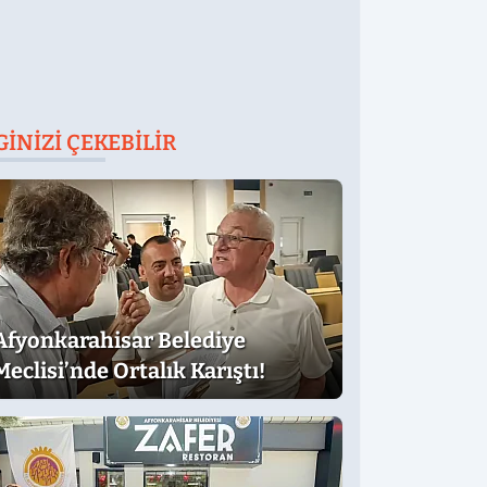
GINIZI ÇEKEBILIR
Afyonkarahisar Belediye
Meclisi’nde Ortalık Karıştı!