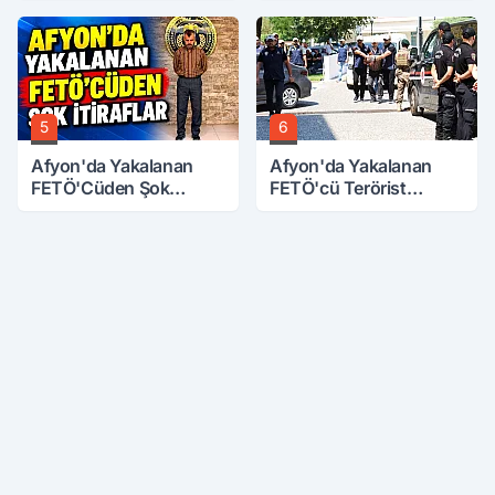
5
6
Afyon'da Yakalanan
Afyon'da Yakalanan
FETÖ'Cüden Şok
FETÖ'cü Terörist
İtiraflar
Adliye'de