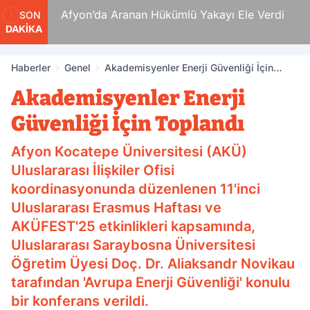
 Ölüm
Afyon’da Aranan Hükümlü Yakayı Ele Verdi
SON
DAKİKA
Haberler
Genel
Akademisyenler Enerji Güvenliği İçin
Toplandı
Akademisyenler Enerji
Güvenliği İçin Toplandı
Afyon Kocatepe Üniversitesi (AKÜ)
Uluslararası İlişkiler Ofisi
koordinasyonunda düzenlenen 11'inci
Uluslararası Erasmus Haftası ve
AKÜFEST'25 etkinlikleri kapsamında,
Uluslararası Saraybosna Üniversitesi
Öğretim Üyesi Doç. Dr. Aliaksandr Novikau
tarafından 'Avrupa Enerji Güvenliği' konulu
bir konferans verildi.