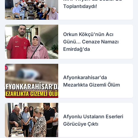
Toplantıdaydı!
Orkun Kökçü'nün Acı
Günü... Cenaze Namazı
Emirdağ'da
Afyonkarahisar'da
Mezarlıkta Gizemli Ölüm
Afyonlu Ustaların Eserleri
Görücüye Çıktı