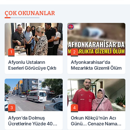
ÇOK OKUNANLAR
1
2
Afyonlu Ustaların
Afyonkarahisar'da
Eserleri Görücüye Çıktı
Mezarlıkta Gizemli Ölüm
3
4
Afyon’da Dolmuş
Orkun Kökçü'nün Acı
Ücretlerine Yüzde 40
Günü... Cenaze Namazı
Zam Talebi
Emirdağ'da