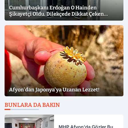
Cumhurbaşkanı Erdoğan O Hainden
Şikayetçi Oldu. Dilekçede Dikkat Çeken
İfadeler
Afyon'dan Japonya'ya Uzanan Lezzet!
BUNLARA DA BAKIN
MHP Afyon'da Gözler Bu