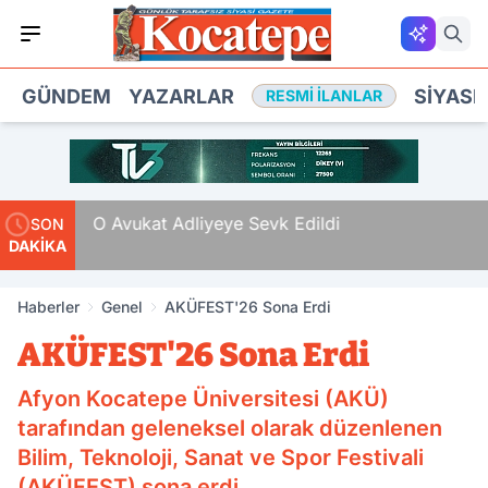
GÜNDEM
YAZARLAR
SIYASE
RESMI İLANLAR
 Tam
O Avukat Adliyeye Sevk Edildi
SON
DAKİKA
Haberler
Genel
AKÜFEST'26 Sona Erdi
AKÜFEST'26 Sona Erdi
Afyon Kocatepe Üniversitesi (AKÜ)
tarafından geleneksel olarak düzenlenen
Bilim, Teknoloji, Sanat ve Spor Festivali
(AKÜFEST) sona erdi.