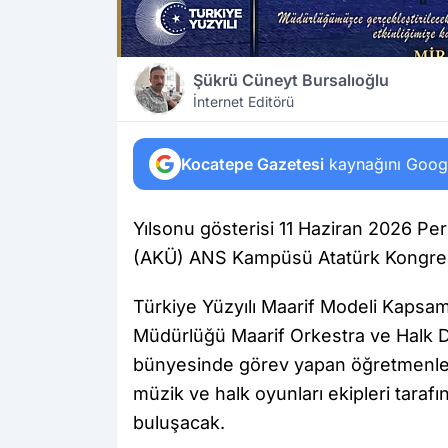
Şükrü Cüneyt Bursalıoğlu
İnternet Editörü
Kocatepe Gazetesi
kaynağını Google
Yılsonu gösterisi 11 Haziran 2026 
(AKÜ) ANS Kampüsü Atatürk Kongre 
Türkiye Yüzyılı Maarif Modeli Kapsamı
Müdürlüğü Maarif Orkestra ve Halk Dan
bünyesinde görev yapan öğretmenle
müzik ve halk oyunları ekipleri tarafı
buluşacak.