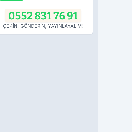
0552 831 76 91
ÇEKİN, GÖNDERİN, YAYINLAYALIM!