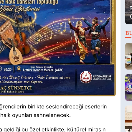
B
ncilerin birlikte seslendireceği eserlerin
t halk oyunları sahnelenecek.
 geldiği bu özel etkinlikte, kültürel mirasın