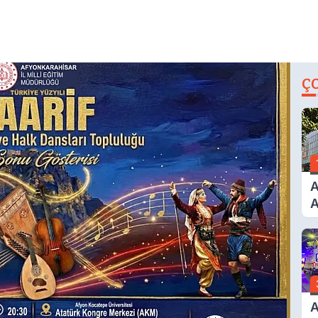
Ç
A
A
T
A
Ş
A