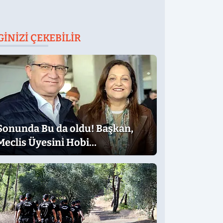
GINIZI ÇEKEBILIR
Sonunda Bu da oldu! Başkan,
Meclis Üyesini Hobi
Bahçesinden Attırdı