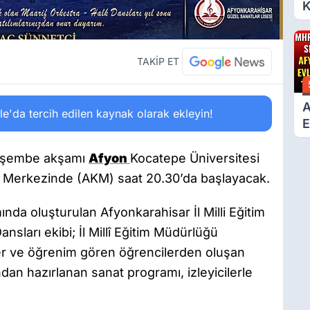
K
6
Ç
D
TAKİP ET
A
'da tercih edilen kaynak olarak ekleyin!
E
T
Perşembe akşamı
Afyon
Kocatepe Üniversitesi
Merkezinde (AKM) saat 20.30’da başlayacak.
nda oluşturulan Afyonkarahisar İl Milli Eğitim
sları ekibi; İl Millî Eğitim Müdürlüğü
r ve öğrenim gören öğrencilerden oluşan
ndan hazırlanan sanat programı, izleyicilerle