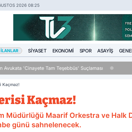
ĞUSTOS 2026 08:25
SIYASET
EKONOMI
SPOR
ASAYIŞ
GENE
 İLANLAR
an Avukata 'Cinayete Tam Teşebbüs' Suçlaması
si Kaçmaz!
terisi Kaçmaz!
tim Müdürlüğü Maarif Orkestra ve Halk D
embe günü sahnelenecek.