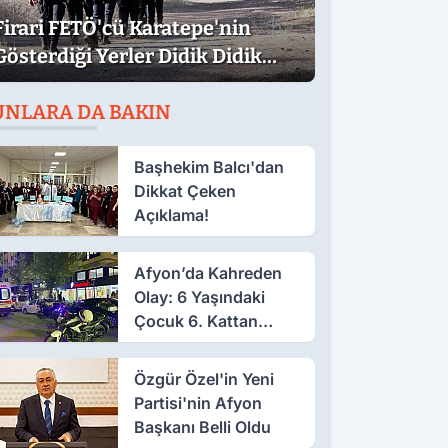
Firari FETÖ'cü Karatepe'nin
Gösterdiği Yerler Didik Didik
Aranıyor
UNLARA DA BAKIN
Başhekim Balcı'dan
Dikkat Çeken
Açıklama!
Afyon’da Kahreden
Olay: 6 Yaşındaki
Çocuk 6. Kattan
Düştü
Özgür Özel'in Yeni
Partisi'nin Afyon
Başkanı Belli Oldu