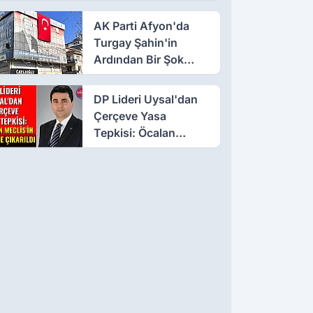
AK Parti Afyon'da
Turgay Şahin'in
Ardından Bir Şok
Daha!
DP Lideri Uysal'dan
Çerçeve Yasa
Tepkisi: Öcalan
Meclis'in Üzerine
Çıkarıldı