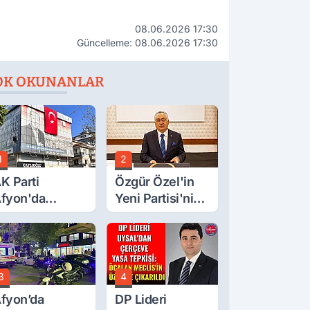
08.06.2026 17:30
Güncelleme: 08.06.2026 17:30
OK OKUNANLAR
1
2
K Parti
Özgür Özel'in
fyon'da
Yeni Partisi'nin
urgay Şahin'in
Afyon Başkanı
rdından Bir
Belli Oldu
ok Daha!
3
4
fyon’da
DP Lideri