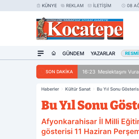
KÜNYE
REKLAM
İLETIŞIM
08 A
GÜNDEM
YAZARLAR
RESMI
16:23
Meslektaşını Vur
SON DAKİKA
Haberler
Kültür Sanat
Bu Yıl Sonu Gösteri
Bu Yıl Sonu Gös
Afyonkarahisar İl Milli Eği
gösterisi 11 Haziran Perş