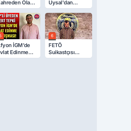
ahreden Olay:
Uysal'dan
 Yaşındaki
Çerçeve Yasa
ocuk 6. Kattan
Tepkisi: Öcalan
üştü
Meclis'in
Üzerine Çıkarıldı
5
6
fyon İGM’de
FETÖ
vlat Edinme
Suikastçısı
artışması!
Burkay
Karatepe
Anlatmaya
Devam Ediyor:
Suikast İçin
Gittim