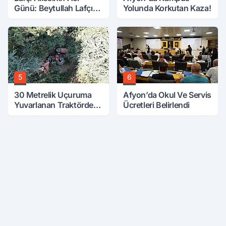
Günü: Beytullah Lafçı
Yolunda Korkutan Kaza!
Vefat Etti
5
6
30 Metrelik Uçuruma
Afyon’da Okul Ve Servis
Yuvarlanan Traktörden
Ücretleri Belirlendi
Sağ Çıktılar