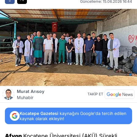
Güncelleme: 15.06.2026 16:44
Murat Arısoy
TAKİP ET
Muhabir
Kocatepe Gazetesi
kaynağını Google'da tercih edilen
kaynak olarak ekleyin!
Afyon
Kocatepe Üniversitesi (AKÜ) Sürekli