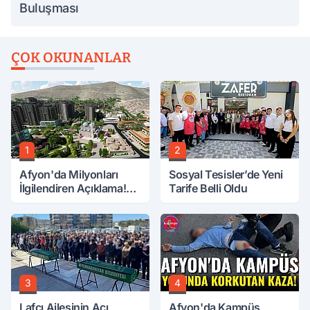
Buluşması
ÇOK OKUNANLAR
1
2
Afyon'da Milyonları
Sosyal Tesisler’de Yeni
İlgilendiren Açıklama!
Tarife Belli Oldu
Tarih Netleşti!
3
4
Lafçı Ailesinin Acı
Afyon'da Kampüs