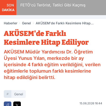
r
FETÖ'cü Terörist, Tatilci Gibi Kaçmış
SON
DAKİKA
Haberler
Genel
AKÜSEM'de Farklı Kesimlere Hitap
Ediliyor
AKÜSEM'de Farklı
Kesimlere Hitap Ediliyor
AKÜSEM Müdür Yardımcısı Dr. Öğretim
Üyesi Yunus Yılan, merkezde bir ay
içerisinde 4 farklı eğitim verildiğini, verilen
eğitimlerle toplumun farklı kesimlerine
hitap edildiğini belirtti.
Genel
15.06.2026 16:44