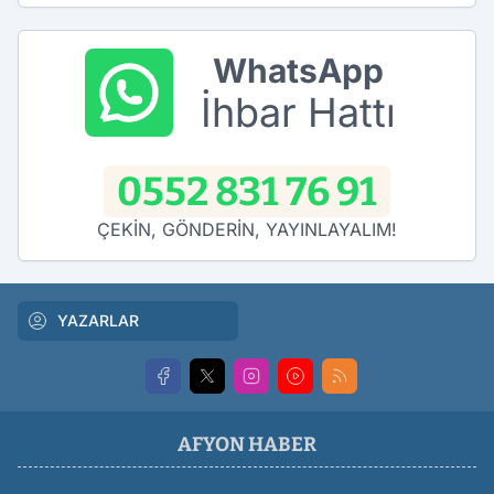
WhatsApp
İhbar Hattı
0552 831 76 91
ÇEKİN, GÖNDERİN, YAYINLAYALIM!
YAZARLAR
AFYON HABER