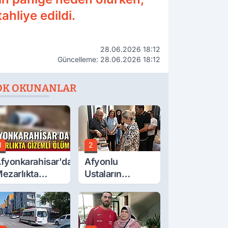
hliye edildi.
28.06.2026 18:12
Güncelleme: 28.06.2026 18:12
OK OKUNANLAR
1
2
fyonkarahisar'da
Afyonlu
ezarlıkta
Ustaların
izemli Ölüm
Eserleri
Görücüye Çıktı