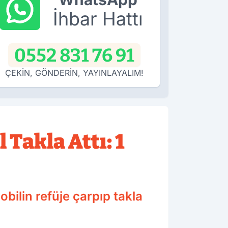
İhbar Hattı
0552 831 76 91
ÇEKİN, GÖNDERİN, YAYINLAYALIM!
Takla Attı: 1
bilin refüje çarpıp takla