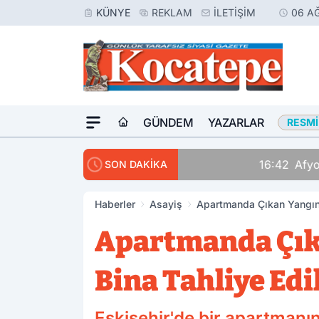
KÜNYE
REKLAM
İLETIŞIM
06 A
GÜNDEM
YAZARLAR
RESMI
16:42
Afyon’da Aranan 
SON DAKİKA
Haberler
Asayiş
Apartmanda Çıkan Yangında
Apartmanda Çıka
Bina Tahliye Edi
Eskişehir'de bir apartman