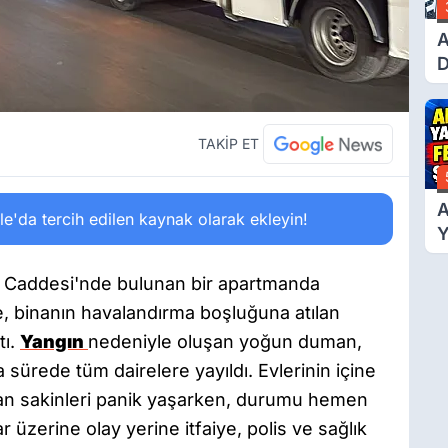
A
D
Ü
Y
T
TAKİP ET
A
'da tercih edilen kaynak olarak ekleyin!
Y
F
Ş
te Caddesi'nde bulunan bir apartmanda
e, binanın havalandırma boşluğuna atılan
tı.
Yangın
nedeniyle oluşan yoğun duman,
 sürede tüm dairelere yayıldı. Evlerinin içine
n sakinleri panik yaşarken, durumu hemen
ar üzerine olay yerine itfaiye, polis ve sağlık