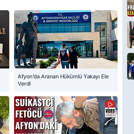
Afyon’da Aranan Hükümlü Yakayı Ele
Verdi