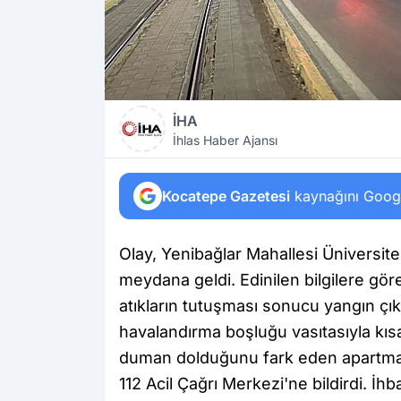
İHA
İhlas Haber Ajansı
Kocatepe Gazetesi
kaynağını Google
Olay, Yenibağlar Mahallesi Üniversi
meydana geldi. Edinilen bilgilere gör
atıkların tutuşması sonucu yangın çık
havalandırma boşluğu vasıtasıyla kısa
duman dolduğunu fark eden apartma
112 Acil Çağrı Merkezi'ne bildirdi. İhb