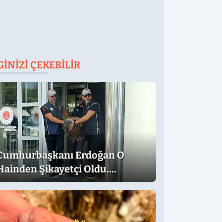
GINIZI ÇEKEBILIR
Cumhurbaşkanı Erdoğan O
Hainden Şikayetçi Oldu.
Dilekçede Dikkat Çeken İfadeler