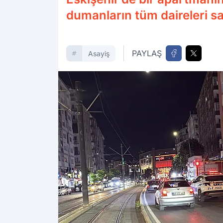
dumanların tüm daireleri sa
PAYLAŞ
Asayiş