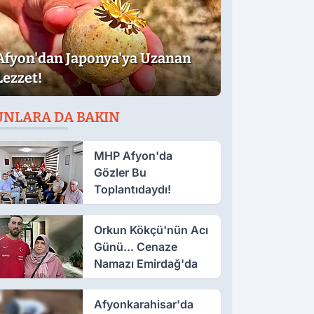
Afyon'dan Japonya'ya Uzanan
Lezzet!
UNLARA DA BAKIN
MHP Afyon'da
Gözler Bu
Toplantıdaydı!
Orkun Kökçü'nün Acı
Günü... Cenaze
Namazı Emirdağ'da
Afyonkarahisar'da