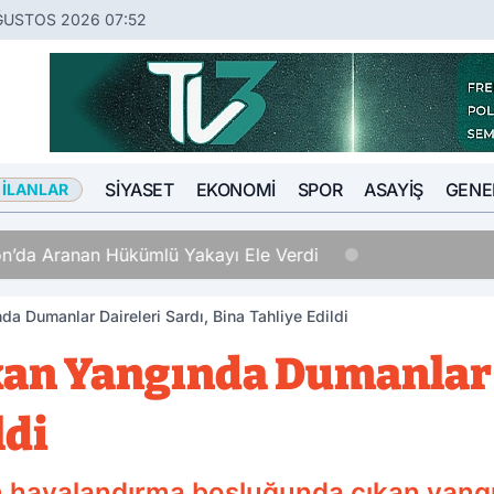
ĞUSTOS 2026 07:52
SIYASET
EKONOMI
SPOR
ASAYIŞ
GENE
 İLANLAR
Hükümlü Yakayı Ele Verdi
 Dumanlar Daireleri Sardı, Bina Tahliye Edildi
n Yangında Dumanlar D
ldi
ın havalandırma boşluğunda çıkan yang