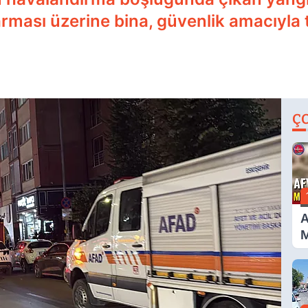
rması üzerine bina, güvenlik amacıyla ta
Ç
A
M
G