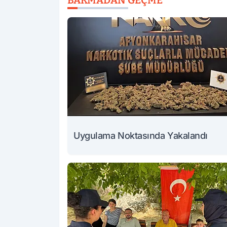
BAKMADAN GEÇME
Uygulama Noktasında Yakalandı