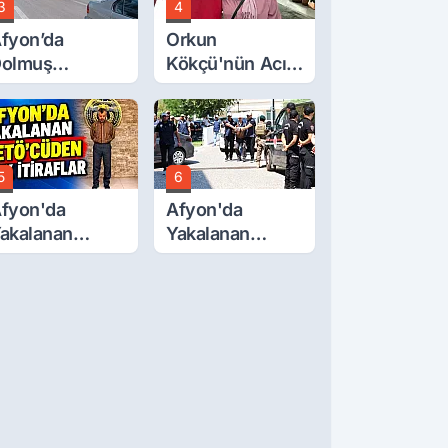
3
4
fyon’da
Orkun
olmuş
Kökçü'nün Acı
cretlerine
Günü... Cenaze
üzde 40 Zam
Namazı
alebi
Emirdağ'da
5
6
fyon'da
Afyon'da
akalanan
Yakalanan
ETÖ'Cüden
FETÖ'cü
ok İtiraflar
Terörist
Adliye'de