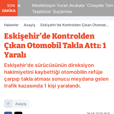
i Çocuk
Meslektaşını Vuran Avukata 'Cinayete Tam
SON
DAKİKA
Teşebbüs' Suçlaması
Haberler
Asayiş
Eskişehir'de Kontrolden Çıkan Otomobil
Takla Attı: 1 Yaralı
Eskişehir'de Kontrolden
Çıkan Otomobil Takla Attı: 1
Yaralı
Eskişehir'de sürücüsünün direksiyon
hakimiyetini kaybettiği otomobilin refüje
çarpıp takla atması sonucu meydana gelen
trafik kazasında 1 kişi yaralandı.
Asayiş
28.06.2026 18:11