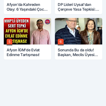
Afyon’da Kahreden
DP Lideri Uysal'dan
Olay: 6 Yaşındaki Çocuk
Çerçeve Yasa Tepkisi:
6. Kattan Düştü
Öcalan Meclis'in
Üzerine Çıkarıldı
5
6
Afyon İGM’de Evlat
Sonunda Bu da oldu!
Edinme Tartışması!
Başkan, Meclis Üyesini
Hobi Bahçesinden
Attırdı