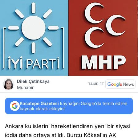
Dilek Çetinkaya
TAKİP ET
Muhabir
Kocatepe Gazetesi
kaynağını Google'da tercih edilen
kaynak olarak ekleyin!
Ankara kulislerini hareketlendiren yeni bir siyasi
iddia daha ortaya atıldı. Burcu Köksal'ın AK