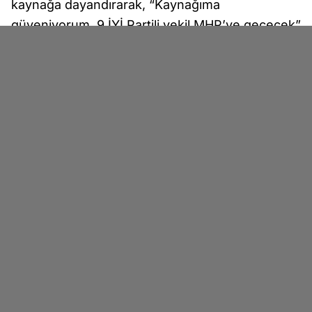
kaynağa dayandırarak, “Kaynağıma
güveniyorum. 9 İYİ Partili vekil MHP’ye geçecek”
ifadelerini kullandı.
GÖZLER İYİ PARTİ'YE ÇEVRİLDİ
TBMM’de 29 milletvekili bulunan İYİ Parti’ye
ilişkin ortaya atılan iddia, siyasi dengelere etkisi
açısından dikkat çekti. Parti yönetiminden söz
konusu iddiaya ilişkin henüz resmi bir açıklama
gelmedi.