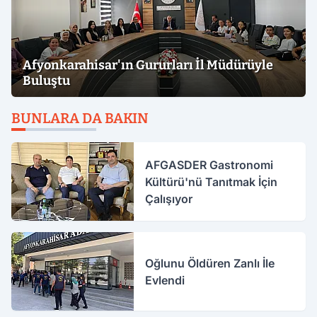
Afyonkarahisar'ın Gururları İl Müdürüyle
Buluştu
BUNLARA DA BAKIN
AFGASDER Gastronomi
Kültürü'nü Tanıtmak İçin
Çalışıyor
Oğlunu Öldüren Zanlı İle
Evlendi