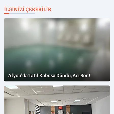
İLGINIZI ÇEKEBILIR
Afyon'da Tatil Kabusa Döndü, Acı Son!