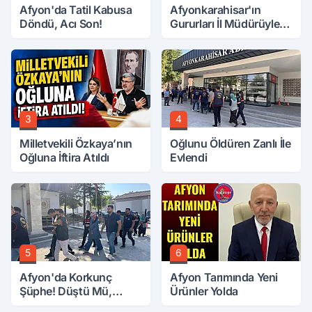
Afyon'da Tatil Kabusa
Afyonkarahisar'ın
Döndü, Acı Son!
Gururları İl Müdürüyle
Buluştu
3
4
Milletvekili Özkaya’nın
Oğlunu Öldüren Zanlı İle
Oğluna İftira Atıldı
Evlendi
5
6
Afyon'da Korkunç
Afyon Tarımında Yeni
Şüphe! Düştü Mü,
Ürünler Yolda
Öldürüldü Mü!