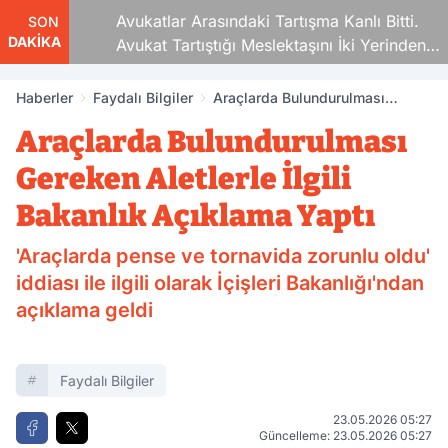
Avukatlar Arasındaki Tartışma Kanlı Bitti.
SON
DAKİKA
Avukat Tartıştığı Meslektaşını İki Yerinden
Vurdu
Haberler
Faydalı Bilgiler
Araçlarda Bulundurulması
Gereken Aletlerle İlgili Bakanlık
Araçlarda Bulundurulması
Açıklama Yaptı
Gereken Aletlerle İlgili
Bakanlık Açıklama Yaptı
'Araçlarda pense ve tornavida zorunlu oldu'
iddiası ile ilgili olarak İçişleri Bakanlığı'ndan
açıklama geldi
Faydalı Bilgiler
23.05.2026 05:27
Güncelleme: 23.05.2026 05:27