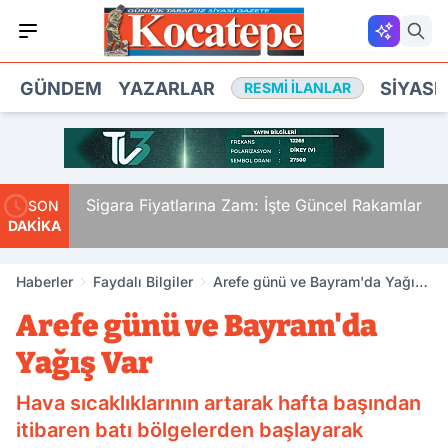
GÜNDEM
YAZARLAR
SIYASE
RESMI İLANLAR
i.
Sigara Fiyatlarına Zam: İşte Güncel Rakamlar
SON
DAKİKA
den
Haberler
Faydalı Bilgiler
Arefe günü ve Bayram'da Yağış
Var
Arefe günü ve Bayram'da
Yağış Var
Hava sıcaklıklarının artarak hafta başından
itibaren batı bölgelerden başlayarak