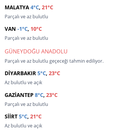
MALATYA
4°C
,
21°C
Parçalı ve az bulutlu
VAN
-1°C
,
10°C
Parçalı ve az bulutlu
GÜNEYDOĞU ANADOLU
Parçalı ve az bulutlu geçeceği tahmin ediliyor.
DİYARBAKIR
5°C
,
23°C
Az bulutlu ve açık
GAZİANTEP
8°C
,
23°C
Parçalı ve az bulutlu
SİİRT
5°C
,
21°C
Az bulutlu ve açık