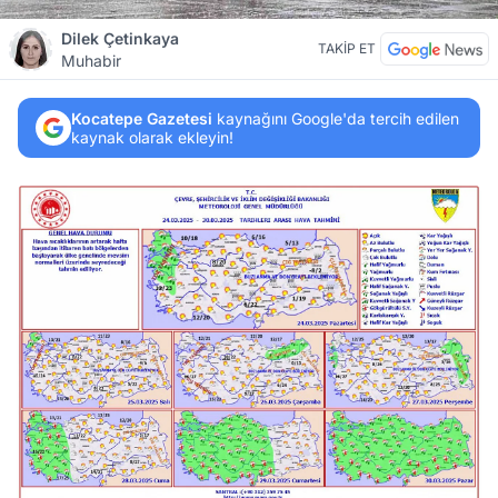
Dilek Çetinkaya
TAKİP ET
Muhabir
Kocatepe Gazetesi
kaynağını Google'da tercih edilen
kaynak olarak ekleyin!