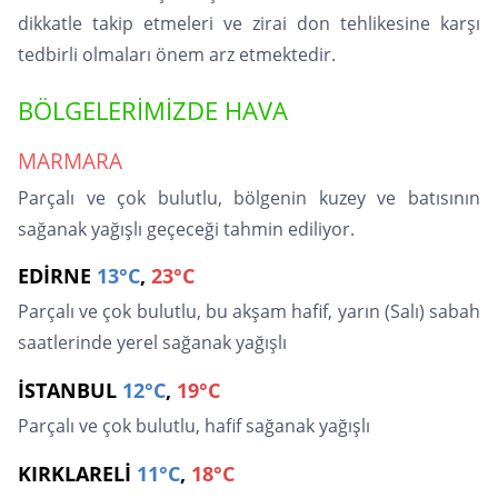
dikkatle takip etmeleri ve zirai don tehlikesine karşı
tedbirli olmaları önem arz etmektedir.
BÖLGELERİMİZDE HAVA
MARMARA
Parçalı ve çok bulutlu, bölgenin kuzey ve batısının
sağanak yağışlı geçeceği tahmin ediliyor.
EDİRNE
13°C
,
23°C
Parçalı ve çok bulutlu, bu akşam hafif, yarın (Salı) sabah
saatlerinde yerel sağanak yağışlı
İSTANBUL
12°C
,
19°C
Parçalı ve çok bulutlu, hafif sağanak yağışlı
KIRKLARELİ
11°C
,
18°C