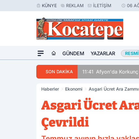
KÜNYE
REKLAM
İLETIŞIM
06 A
GÜNDEM
YAZARLAR
RESMI
11:41
Afyon'da Korkunç
SON DAKİKA
Haberler
Ekonomi
Asgari Ücret Ara Zammı
Asgari Ücret A
Çevrildi
Temmuz ayının hızla yaklaş