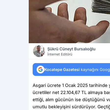
Şükrü Cüneyt Bursalıoğlu
İnternet Editörü
Kocatepe Gazetesi
kaynağını Google
Asgari ücrete 1 Ocak 2025 tarihinde
ücretliler net 22.104,67 TL almaya ba
ettiği, alım gücünün ise düştüğünü 
umutlu bekleyişini sürdürüyor. Geçt