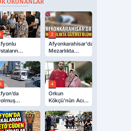
OK OKUNANLAR
1
2
fyonlu
Afyonkarahisar'da
staların
Mezarlıkta
serleri
Gizemli Ölüm
örücüye Çıktı
3
4
fyon’da
Orkun
olmuş
Kökçü'nün Acı
cretlerine
Günü... Cenaze
üzde 40 Zam
Namazı
alebi
Emirdağ'da