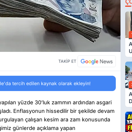
Ç
A
U
E
TAKİP ET
G
'da tercih edilen kaynak olarak ekleyin!
A
D
 yapılan yüzde 30’luk zammın ardından asgari
Ü
şladı. Enflasyonun hissedilir bir şekilde devam
Y
vurgulayan çalışan kesim ara zam konusunda
T
iğimiz günlerde açıklama yapan