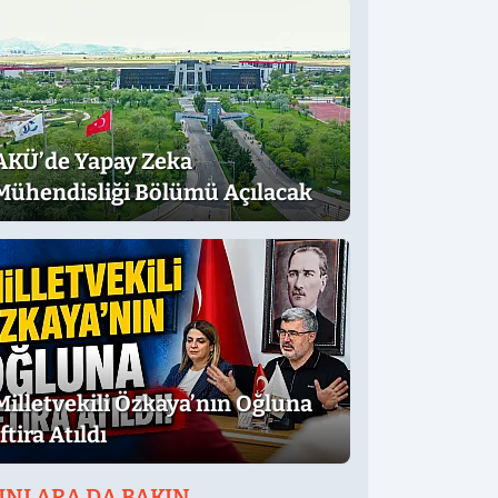
AKÜ’de Yapay Zeka
Mühendisliği Bölümü Açılacak
Milletvekili Özkaya’nın Oğluna
İftira Atıldı
UNLARA DA BAKIN