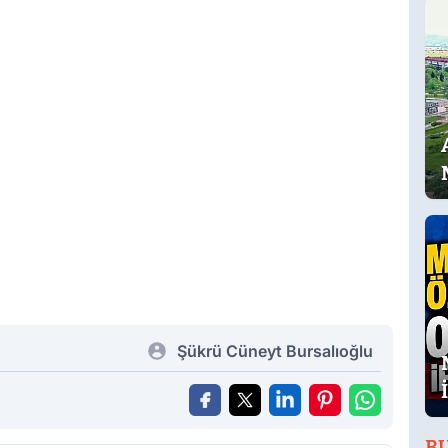
Şükrü Cüneyt Bursalıoğlu
B