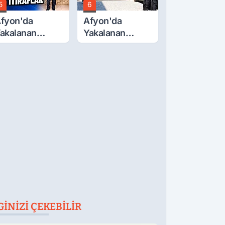
5
6
fyon'da
Afyon'da
akalanan
Yakalanan
ETÖ'Cüden
FETÖ'cü
ok İtiraflar
Terörist
Adliye'de
GINIZI ÇEKEBILIR