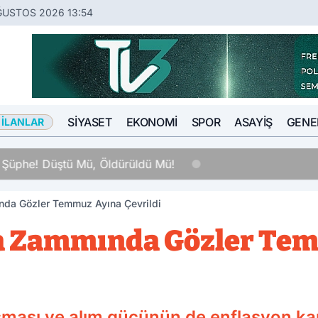
ĞUSTOS 2026 13:54
SIYASET
EKONOMI
SPOR
ASAYIŞ
GENE
 İLANLAR
 Şüphe! Düştü Mü, Öldürüldü Mü!
nda Gözler Temmuz Ayına Çevrildi
ra Zammında Gözler Te
ması ve alım gücünün de enflasyon kar