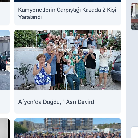
Kamyonetlerin Çarpıştığı Kazada 2 Kişi
y
Yaralandı
Afyon'da Doğdu, 1 Asrı Devirdi