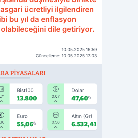
sgari ücretliyi ilgilendiren
ibi bu yıl da enflasyon
abileceğini dile getiriyor.
10.05.2025 16:59
Güncelleme: 10.05.2025 17:03
RA PIYASALARI
Bist100
Dolar
.71
0.07
13.800
47,60
₺
Euro
Altın (Gr)
.10
0.56
55,06
₺
6.532,41
₺