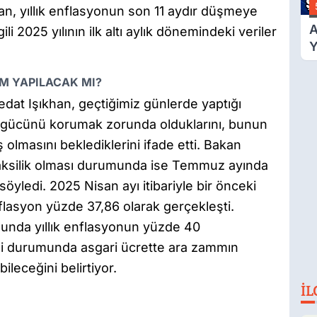
, yıllık enflasyonun son 11 aydır düşmeye
A
li 2025 yılının ilk altı aylık dönemindeki veriler
Y
F
Ş
AM YAPILACAK MI?
dat Işıkhan, geçtiğimiz günlerde yaptığı
a gücünü korumak zorunda olduklarını, bunun
ş olmasını beklediklerini ifade etti. Bakan
 aksilik olması durumunda ise Temmuz ayında
yledi. 2025 Nisan ayı itibariyle bir önceki
nflasyon yüzde 37,86 olarak gerçekleşti.
unda yıllık enflasyonun yüzde 40
si durumunda asgari ücrette ara zammın
eceğini belirtiyor.
İL