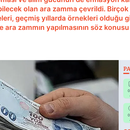
ilecek olan ara zamma çevrildi. Birçok a
leri, geçmiş yıllarda örnekleri olduğu g
te ara zammın yapılmasının söz konusu ol
PA
0
0