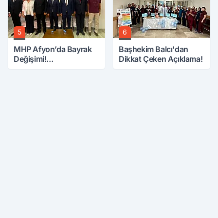
5
6
MHP Afyon’da Bayrak
Başhekim Balcı'dan
Değişimi!
Dikkat Çeken Açıklama!
Danaoğlu’ndan Dikkat
Çeken Mesaj