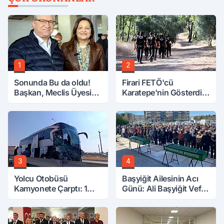
1
2
Sonunda Bu da oldu!
Firari FETÖ'cü
Başkan, Meclis Üyesini
Karatepe'nin Gösterdiği
Hobi Bahçesinden
Yerler Didik Didik
Attırdı
Aranıyor
3
4
Yolcu Otobüsü
Başyiğit Ailesinin Acı
Kamyonete Çarptı: 1
Günü: Ali Başyiğit Vefat
Ölü, 15 Yaralı
Etti