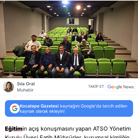
Sıla Oral
TAKİP ET
Muhabir
Kocatepe Gazetesi
kaynağını Google'da tercih edilen
kaynak olarak ekleyin!
Eğitim
in açış konuşmasını yapan ATSO Yönetim
Kurulu Üyesi Fatih Mühsürler, kurumsal kimliğin