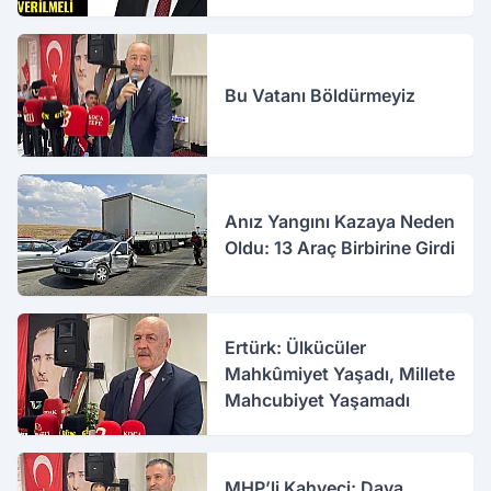
Bu Vatanı Böldürmeyiz
Anız Yangını Kazaya Neden
Oldu: 13 Araç Birbirine Girdi
Ertürk: Ülkücüler
Mahkûmiyet Yaşadı, Millete
Mahcubiyet Yaşamadı
MHP’li Kahveci: Dava