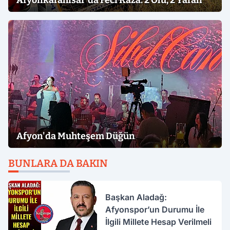
Afyonkarahisar'da Feci Kaza: 2 Ölü, 2 Yaralı
Afyon'da Muhteşem Düğün
BUNLARA DA BAKIN
Başkan Aladağ:
Afyonspor’un Durumu İle
İlgili Millete Hesap Verilmeli