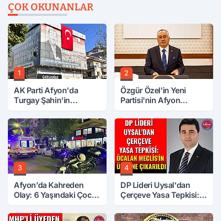
ÇOK OKUNANLAR
1
2
AK Parti Afyon'da
Özgür Özel'in Yeni
Turgay Şahin'in
Partisi'nin Afyon
Ardından Bir Şok Daha!
Başkanı Belli Oldu
3
4
Afyon’da Kahreden
DP Lideri Uysal'dan
Olay: 6 Yaşındaki Çocuk
Çerçeve Yasa Tepkisi:
6. Kattan Düştü
Öcalan Meclis'in
Üzerine Çıkarıldı