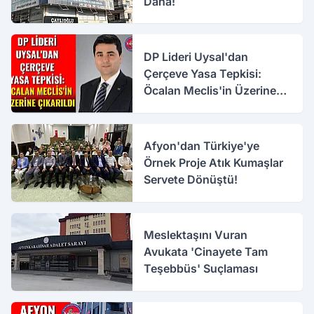
Daha!
DP Lideri Uysal'dan
Çerçeve Yasa Tepkisi:
Öcalan Meclis'in Üzerine
Çıkarıldı
Afyon'dan Türkiye'ye
Örnek Proje Atık Kumaşlar
Servete Dönüştü!
Meslektaşını Vuran
Avukata 'Cinayete Tam
Teşebbüs' Suçlaması