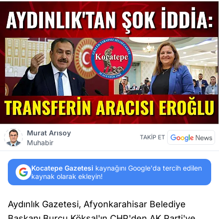
Murat Arısoy
TAKİP ET
Muhabir
Kocatepe Gazetesi
kaynağını Google'da tercih edilen
kaynak olarak ekleyin!
Aydınlık Gazetesi, Afyonkarahisar Belediye
Başkanı Burcu Köksal'ın CHP'den AK Parti'ye