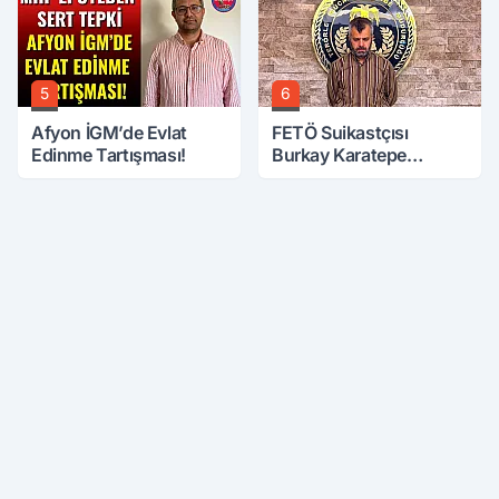
5
6
Afyon İGM’de Evlat
FETÖ Suikastçısı
Edinme Tartışması!
Burkay Karatepe
Anlatmaya Devam
Ediyor: Suikast İçin
Gittim