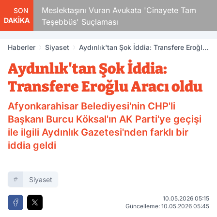
Çocuk
Meslektaşını Vuran Avukata 'Cinayete Tam
SON
DAKİKA
Teşebbüs' Suçlaması
Haberler
Siyaset
Aydınlık'tan Şok İddia: Transfere Eroğlu
Aracı oldu
Aydınlık'tan Şok İddia:
Transfere Eroğlu Aracı oldu
Afyonkarahisar Belediyesi'nin CHP'li
Başkanı Burcu Köksal'ın AK Parti'ye geçişi
ile ilgili Aydınlık Gazetesi'nden farklı bir
iddia geldi
Siyaset
10.05.2026 05:15
Güncelleme: 10.05.2026 05:45