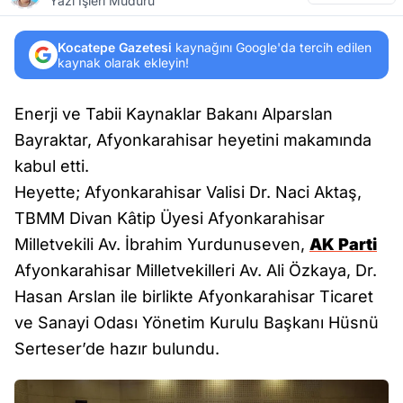
Yazı İşleri Müdürü
Kocatepe Gazetesi
kaynağını Google'da tercih edilen
kaynak olarak ekleyin!
Enerji ve Tabii Kaynaklar Bakanı Alparslan
Bayraktar, Afyonkarahisar heyetini makamında
kabul etti.
Heyette; Afyonkarahisar Valisi Dr. Naci Aktaş,
TBMM Divan Kâtip Üyesi Afyonkarahisar
Milletvekili Av. İbrahim Yurdunuseven,
AK Parti
Afyonkarahisar Milletvekilleri Av. Ali Özkaya, Dr.
Hasan Arslan ile birlikte Afyonkarahisar Ticaret
ve Sanayi Odası Yönetim Kurulu Başkanı Hüsnü
Serteser’de hazır bulundu.