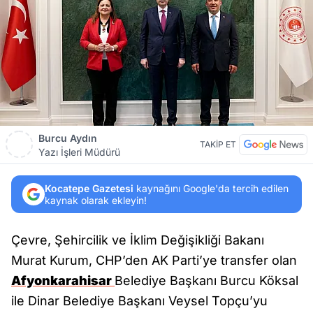
Burcu Aydın
TAKİP ET
Yazı İşleri Müdürü
Kocatepe Gazetesi
kaynağını Google'da tercih edilen
kaynak olarak ekleyin!
Çevre, Şehircilik ve İklim Değişikliği Bakanı
Murat Kurum, CHP’den AK Parti’ye transfer olan
Afyonkarahisar
Belediye Başkanı Burcu Köksal
ile Dinar Belediye Başkanı Veysel Topçu’yu