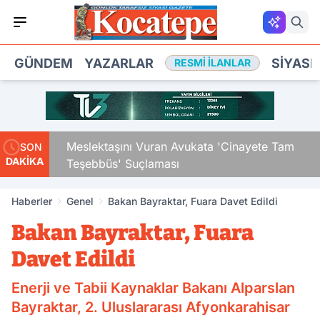
GÜNDEM
YAZARLAR
SIYASE
RESMI İLANLAR
Çocuk
Meslektaşını Vuran Avukata 'Cinayete Tam
SON
DAKİKA
Teşebbüs' Suçlaması
Haberler
Genel
Bakan Bayraktar, Fuara Davet Edildi
Bakan Bayraktar, Fuara
Davet Edildi
Enerji ve Tabii Kaynaklar Bakanı Alparslan
Bayraktar, 2. Uluslararası Afyonkarahisar