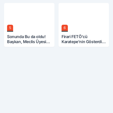
Üzerine Çıkarıldı
5
6
Sonunda Bu da oldu!
Firari FETÖ'cü
Başkan, Meclis Üyesini
Karatepe'nin Gösterdiği
Hobi Bahçesinden
Yerler Didik Didik
Attırdı
Aranıyor