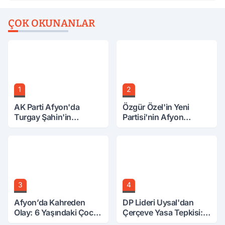
ÇOK OKUNANLAR
1
2
AK Parti Afyon'da
Özgür Özel'in Yeni
Turgay Şahin'in
Partisi'nin Afyon
Ardından Bir Şok Daha!
Başkanı Belli Oldu
3
4
Afyon’da Kahreden
DP Lideri Uysal'dan
Olay: 6 Yaşındaki Çocuk
Çerçeve Yasa Tepkisi:
6. Kattan Düştü
Öcalan Meclis'in