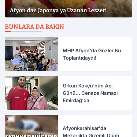
Afyon'dan Japonya'ya Uzanan Lezzet!
BUNLARA DA BAKIN
MHP Afyon'da Gözler Bu
Toplantıdaydı!
Orkun Kökçü'nün Acı
Günü... Cenaze Namazı
Emirdağ'da
Afyonkarahisar'da
Mezarlıkta Gizemli Ölüm