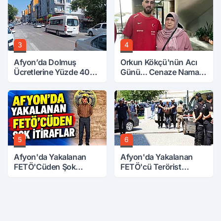
3
4
Afyon’da Dolmuş
Orkun Kökçü'nün Acı
Ücretlerine Yüzde 40
Günü... Cenaze Namazı
Zam Talebi
Emirdağ'da
5
6
Afyon'da Yakalanan
Afyon'da Yakalanan
FETÖ'Cüden Şok
FETÖ'cü Terörist
İtiraflar
Adliye'de