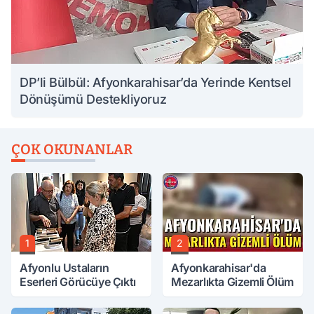
DP’li Bülbül: Afyonkarahisar’da Yerinde Kentsel
Dönüşümü Destekliyoruz
ÇOK OKUNANLAR
1
2
Afyonlu Ustaların
Afyonkarahisar'da
Eserleri Görücüye Çıktı
Mezarlıkta Gizemli Ölüm