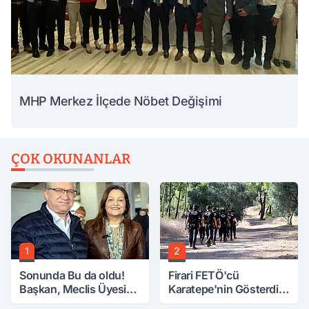
MHP Merkez İlçede Nöbet Değişimi
ÇOK OKUNANLAR
1
2
Sonunda Bu da oldu!
Firari FETÖ'cü
Başkan, Meclis Üyesini
Karatepe'nin Gösterdiği
Hobi Bahçesinden
Yerler Didik Didik