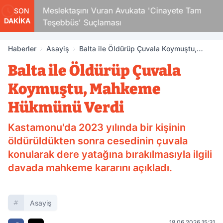
Çocuk
Meslektaşını Vuran Avukata 'Cinayete Tam
SON
DAKİKA
Teşebbüs' Suçlaması
Haberler
Asayiş
Balta ile Öldürüp Çuvala Koymuştu,
Mahkeme Hükmünü Verdi
Balta ile Öldürüp Çuvala
Koymuştu, Mahkeme
Hükmünü Verdi
Kastamonu'da 2023 yılında bir kişinin
öldürüldükten sonra cesedinin çuvala
konularak dere yatağına bırakılmasıyla ilgili
davada mahkeme kararını açıkladı.
Asayiş
18.06.2026 15:31