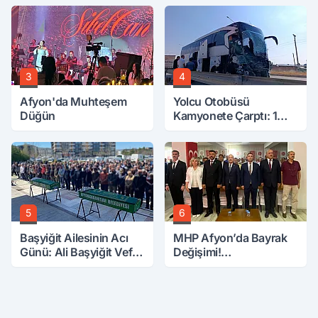
Attırdı
Aranıyor
3
4
Afyon'da Muhteşem
Yolcu Otobüsü
Düğün
Kamyonete Çarptı: 1
Ölü, 15 Yaralı
5
6
Başyiğit Ailesinin Acı
MHP Afyon’da Bayrak
Günü: Ali Başyiğit Vefat
Değişimi!
Etti
Danaoğlu’ndan Dikkat
Çeken Mesaj