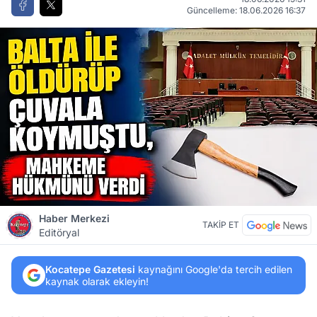
Güncelleme: 18.06.2026 16:37
Haber Merkezi
TAKİP ET
Editöryal
Kocatepe Gazetesi
kaynağını Google'da tercih edilen
kaynak olarak ekleyin!