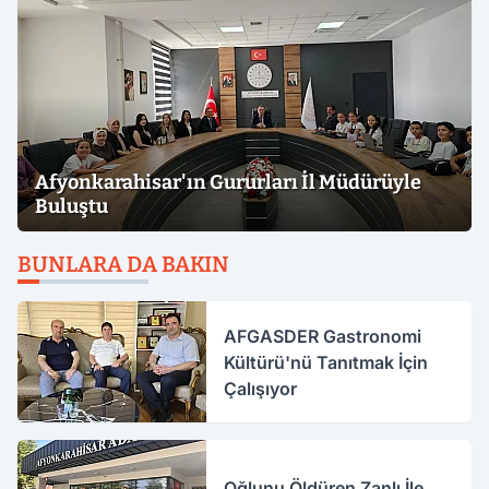
Afyonkarahisar'ın Gururları İl Müdürüyle
Buluştu
BUNLARA DA BAKIN
AFGASDER Gastronomi
Kültürü'nü Tanıtmak İçin
Çalışıyor
Oğlunu Öldüren Zanlı İle