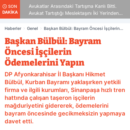
Avukatlar Arasındaki Tartışma Kanlı Bitti.
SON
DAKİKA
Avukat Tartıştığı Meslektaşını İki Yerinden
Vurdu
Haberler
Genel
Başkan Bülbül: Bayram Öncesi İşçilerin
Ödemelerini Yapın
Başkan Bülbül: Bayram
Öncesi İşçilerin
Ödemelerini Yapın
DP Afyonkarahisar İl Başkanı Hikmet
Bülbül, Kurban Bayramı yaklaşırken yetkili
firma ve ilgili kurumları, Sinanpaşa hızlı tren
hattında çalışan taşeron işçilerin
mağduriyetini gidererek, ödemelerini
bayram öncesinde gecikmeksizin yapmaya
davet etti.