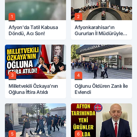
1
2
Afyon'da Tatil Kabusa
Afyonkarahisar'ın
Döndü, Acı Son!
Gururları İl Müdürüyle
Buluştu
3
4
Milletvekili Özkaya’nın
Oğlunu Öldüren Zanlı İle
Oğluna İftira Atıldı
Evlendi
5
6