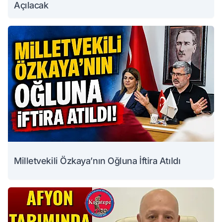
Açılacak
Milletvekili Özkaya’nın Oğluna İftira Atıldı