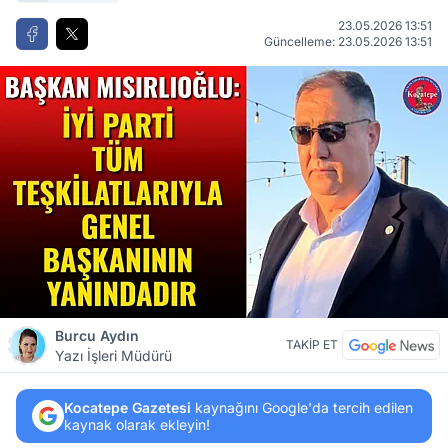
23.05.2026 13:51
Güncelleme: 23.05.2026 13:51
Burcu Aydın
TAKİP ET
Yazı İşleri Müdürü
Kocatepe Gazetesi
kaynağını Google'da tercih edilen
kaynak olarak ekleyin!