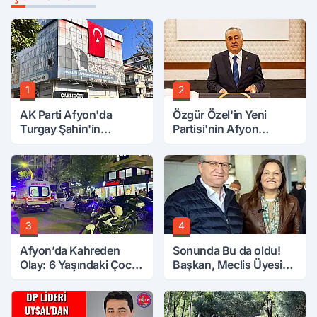
1
2
AK Parti Afyon'da
Özgür Özel'in Yeni
Turgay Şahin'in
Partisi'nin Afyon
Ardından Bir Şok Daha!
Başkanı Belli Oldu
3
4
Afyon’da Kahreden
Sonunda Bu da oldu!
Olay: 6 Yaşındaki Çocuk
Başkan, Meclis Üyesini
6. Kattan Düştü
Hobi Bahçesinden
Attırdı