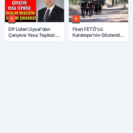
5
6
DP Lideri Uysal'dan
Firari FETÖ'cü
Çerçeve Yasa Tepkisi:
Karatepe'nin Gösterdiği
Öcalan Meclis'in
Yerler Didik Didik
Üzerine Çıkarıldı
Aranıyor