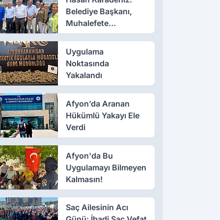
Belediye Başkanı,
Muhalefete
Tahammül Edemiyor
Uygulama
Noktasında
Yakalandı
Afyon’da Aranan
Hükümlü Yakayı Ele
Verdi
Afyon'da Bu
Uygulamayı Bilmeyen
Kalmasın!
Saç Ailesinin Acı
Günü: İbadi Saç Vefat