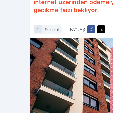
internet üzerinden ödeme y
gecikme faizi bekliyor.
PAYLAŞ
Ekonomi