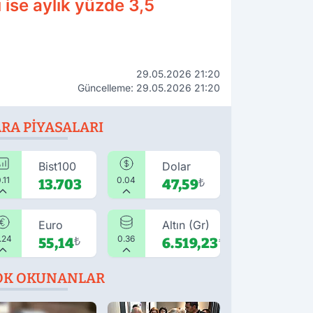
ise aylık yüzde 3,5
29.05.2026 21:20
Güncelleme: 29.05.2026 21:20
RA PIYASALARI
Bist100
Dolar
.11
0.04
13.703
47,59
₺
Euro
Altın (Gr)
.24
0.36
55,14
₺
6.519,23
₺
OK OKUNANLAR