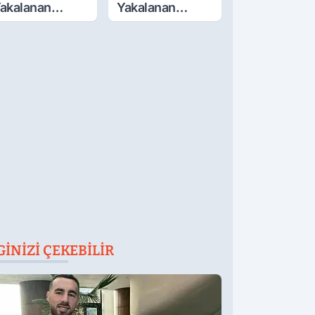
akalanan
Yakalanan
ETÖ'Cüden
FETÖ'cü
ok İtiraflar
Terörist
Adliye'de
GINIZI ÇEKEBILIR