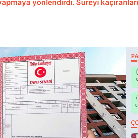
apmaya yönlendirdi. Süreyi kaçıranları 
PA
0
0
Ç