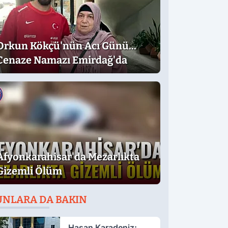
Orkun Kökçü'nün Acı Günü...
Cenaze Namazı Emirdağ'da
Afyonkarahisar'da Mezarlıkta
Gizemli Ölüm
UNLARA DA BAKIN
Hasan Karadeniz: