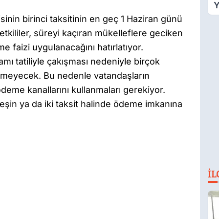
Y
F
nin birinci taksitinin en geç 1 Haziran günü
Ş
kililer, süreyi kaçıran mükelleflere geciken
e faizi uygulanacağını hatırlatıyor.
mı tatiliyle çakışması nedeniyle birçok
ermeyecek. Bu nedenle vatandaşların
ödeme kanallarını kullanmaları gerekiyor.
peşin ya da iki taksit halinde ödeme imkanına
İL