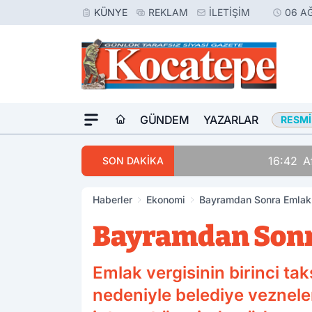
KÜNYE
REKLAM
İLETIŞIM
06 A
GÜNDEM
YAZARLAR
RESMI
16:42
Afyon’da Aranan 
SON DAKİKA
Haberler
Ekonomi
Bayramdan Sonra Emlak 
Bayramdan Sonr
Emlak vergisinin birinci tak
nedeniyle belediye veznele