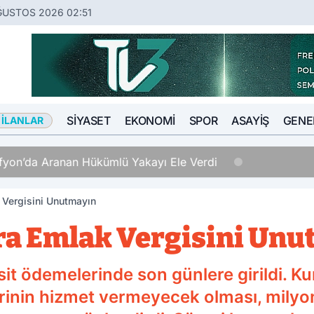
ĞUSTOS 2026 02:51
SIYASET
EKONOMI
SPOR
ASAYIŞ
GENE
 İLANLAR
Hükümlü Yakayı Ele Verdi
Vergisini Unutmayın
a Emlak Vergisini Unu
sit ödemelerinde son günlere girildi. Ku
rinin hizmet vermeyecek olması, milyon