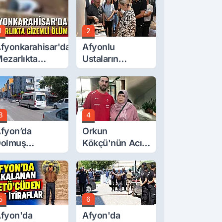
1
2
fyonkarahisar'da
Afyonlu
ezarlıkta
Ustaların
izemli Ölüm
Eserleri
Görücüye Çıktı
3
4
fyon’da
Orkun
olmuş
Kökçü'nün Acı
cretlerine
Günü... Cenaze
üzde 40 Zam
Namazı
alebi
Emirdağ'da
5
6
fyon'da
Afyon'da