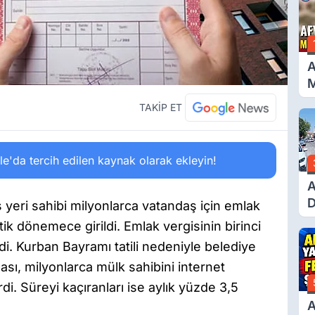
A
M
G
TAKİP ET
'da tercih edilen kaynak olarak ekleyin!
A
D
ş yeri sahibi milyonlarca vatandaş için emlak
Ü
tik dönemece girildi. Emlak vergisinin birinci
Y
di. Kurban Bayramı tatili nedeniyle belediye
T
ı, milyonlarca mülk sahibini internet
 Süreyi kaçıranları ise aylık yüzde 3,5
A