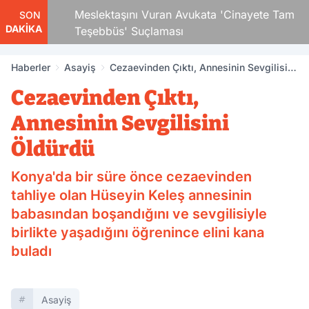
 Çocuk
Meslektaşını Vuran Avukata 'Cinayete Tam
SON
DAKİKA
Teşebbüs' Suçlaması
Haberler
Asayiş
Cezaevinden Çıktı, Annesinin Sevgilisini
Öldürdü
Cezaevinden Çıktı,
Annesinin Sevgilisini
Öldürdü
Konya'da bir süre önce cezaevinden
tahliye olan Hüseyin Keleş annesinin
babasından boşandığını ve sevgilisiyle
birlikte yaşadığını öğrenince elini kana
buladı
Asayiş