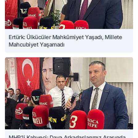
Ertürk: Ülkücüler Mahkûmiyet Yaşadı, Millete
Mahcubiyet Yaşamadı
MHP’li Kahveci: Dava Arkadaşlarımız Arasında