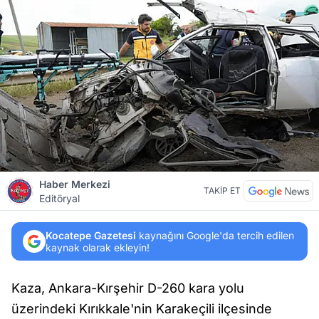
Haber Merkezi
TAKİP ET
Editöryal
Kocatepe Gazetesi
kaynağını Google'da tercih edilen
kaynak olarak ekleyin!
Kaza, Ankara-Kırşehir D-260 kara yolu
üzerindeki Kırıkkale'nin Karakeçili ilçesinde