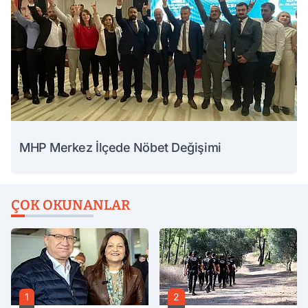
MHP Merkez İlçede Nöbet Değişimi
ÇOK OKUNANLAR
1
2