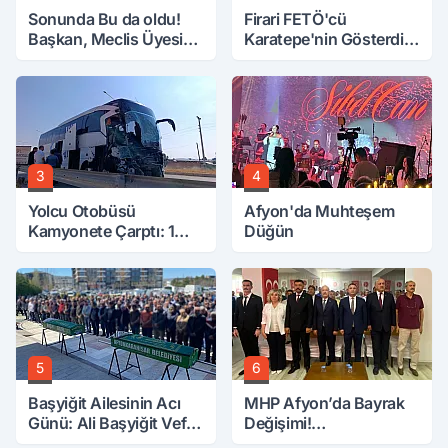
Sonunda Bu da oldu!
Firari FETÖ'cü
Başkan, Meclis Üyesini
Karatepe'nin Gösterdiği
Hobi Bahçesinden
Yerler Didik Didik
Attırdı
Aranıyor
3
4
Yolcu Otobüsü
Afyon'da Muhteşem
Kamyonete Çarptı: 1
Düğün
Ölü, 15 Yaralı
5
6
Başyiğit Ailesinin Acı
MHP Afyon’da Bayrak
Günü: Ali Başyiğit Vefat
Değişimi!
Etti
Danaoğlu’ndan Dikkat